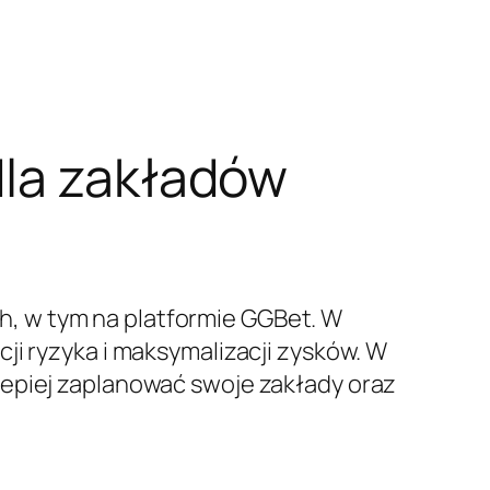
dla zakładów
, w tym na platformie GGBet. W
ji ryzyka i maksymalizacji zysków. W
lepiej zaplanować swoje zakłady oraz