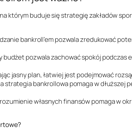
 na którym buduje się strategię zakładów spo
zanie bankroll’em pozwala zredukować potencj
y budżet pozwala zachować spokój podczas 
jąc jasny plan, łatwiej jest podejmować roz
 strategia bankrollowa pomaga w dłuższej pe
rozumienie własnych finansów pomaga w określ
portowe?