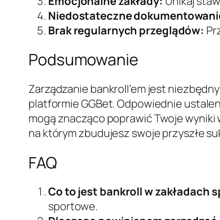
Emocjonalne zakłady:
Unikaj staw
Niedostateczne dokumentowani
Brak regularnych przeglądów:
Prz
Podsumowanie
Zarządzanie bankroll’em jest niezbędn
platformie GGBet. Odpowiednie ustaleni
mogą znacząco poprawić Twoje wyniki w
na którym zbudujesz swoje przyszłe s
FAQ
Co to jest bankroll w zakładach
sportowe.