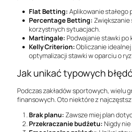
Flat Betting:
Aplikowanie stałego 
Percentage Betting:
Zwiększanie 
korzystnych sytuacjach.
Martingale:
Podwajanie stawki po 
Kelly Criterion:
Obliczanie idealne
optymalizacji stawki w oparciu o ry
Jak unikać typowych błędó
Podczas zakładów sportowych, wielu gr
finansowych. Oto niektóre z najczęstsz
Brak planu:
Zawsze miej plan dotyc
Przekraczanie budżetu:
Nigdy nie 