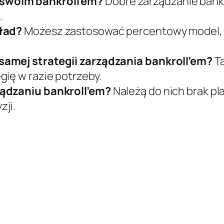
swoim bankroll’em?
Dobre zarządzanie bankr
.
kład?
Możesz zastosować percentowy model, 
samej strategii zarządzania bankroll’em?
Ta
gię w razie potrzeby.
ządzaniu bankroll’em?
Należą do nich brak pl
ji.