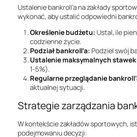
Ustalenie bankroll’a na zakłady sportow
wykonać, aby ustalić odpowiedni bankro
Określenie budżetu:
Ustal, ile pi
codzienne życie.
Podział bankroll’a:
Podziel swój b
Ustalenie maksymalnych stawek
1-5%).
Regularne przeglądanie bankroll’
aktualnej sytuacji.
Strategie zarządzania bank
W kontekście zakładów sportowych, ist
podejmowaniu decyzji: