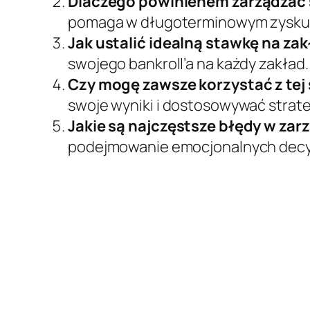
Dlaczego powinienem zarządzać 
pomaga w długoterminowym zysku
Jak ustalić idealną stawkę na za
swojego bankroll’a na każdy zakład.
Czy mogę zawsze korzystać z tej 
swoje wyniki i dostosowywać strate
Jakie są najczęstsze błędy w zar
podejmowanie emocjonalnych decyz