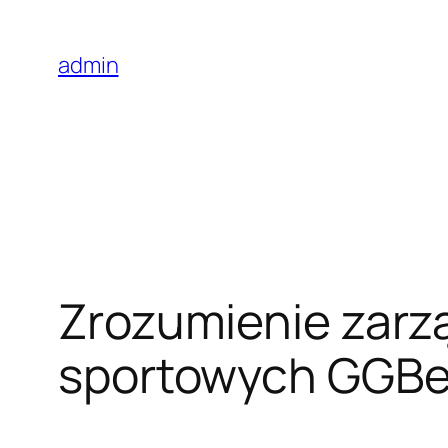
Skip
to
admin
content
Zrozumienie zarz
sportowych GGBe