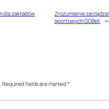
m dla zakładów
Zrozumienie zarządzan
sportowych GGBet
→
.
Required fields are marked
*