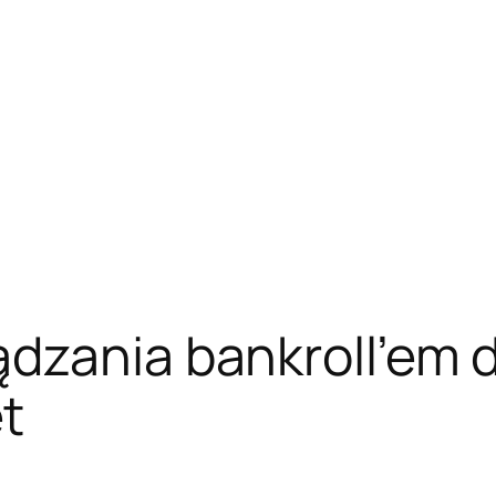
ądzania bankroll’em 
t