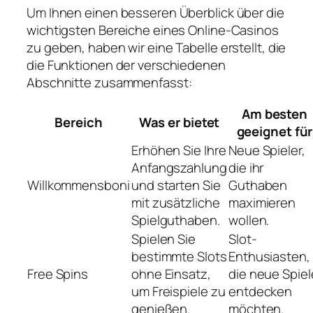
Um Ihnen einen besseren Überblick über die
wichtigsten Bereiche eines Online-Casinos
zu geben, haben wir eine Tabelle erstellt, die
die Funktionen der verschiedenen
Abschnitte zusammenfasst:
Am besten
Bereich
Was er bietet
geeignet für
Erhöhen Sie Ihre
Neue Spieler,
Anfangszahlung
die ihr
Willkommensboni
und starten Sie
Guthaben
mit zusätzliche
maximieren
Spielguthaben.
wollen.
Spielen Sie
Slot-
bestimmte Slots
Enthusiasten,
Free Spins
ohne Einsatz,
die neue Spiel
um Freispiele zu
entdecken
genießen.
möchten.