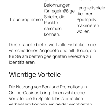
Belohnungen
Langzeitspiele
für regelmäßige
die ihren
Spieler, die
Treueprogramme
Spielspaß
Punkte
maximieren
sammeln
wollen.
können.
Diese Tabelle bietet wertvolle Einblicke in die
verschiedenen Angebote und hilft Ihnen, die
für Sie am besten geeigneten Bereiche zu
identifizieren.
Wichtige Vorteile
Die Nutzung von Boni und Promotions in
Online-Casinos bringt Ihnen zahlreiche
Vorteile, die Ihr Spielerlebnis erheblich
verbessern können. Einige der wichtigsten