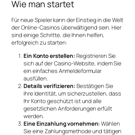
Wie man startet
Für neue Spieler kann der Einstieg in die Welt
der Online-Casinos überwältigend sein. Hier
sind einige Schritte, die Ihnen helfen,
erfolgreich zu starten:
Ein Konto erstellen:
Registrieren Sie
sich auf der Casino-Website, indem Sie
ein einfaches Anmeldeformular
ausfüllen.
Details verifizieren:
Bestätigen Sie
Ihre Identität, um sicherzustellen, dass
Ihr Konto geschützt ist und alle
gesetzlichen Anforderungen erfüllt
werden.
Eine Einzahlung vornehmen:
Wählen
Sie eine Zahlungsmethode und tätigen