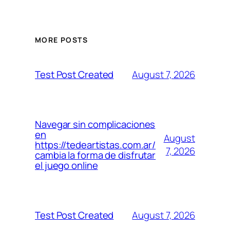
MORE POSTS
August 7, 2026
Test Post Created
Navegar sin complicaciones
en
August
https://tedeartistas.com.ar/
7, 2026
cambia la forma de disfrutar
el juego online
August 7, 2026
Test Post Created