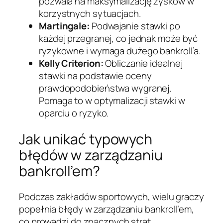
pozwala na maksymalizację zysków w
korzystnych sytuacjach.
Martingale:
Podwajanie stawki po
każdej przegranej, co jednak może być
ryzykowne i wymaga dużego bankroll’a.
Kelly Criterion:
Obliczanie idealnej
stawki na podstawie oceny
prawdopodobieństwa wygranej.
Pomaga to w optymalizacji stawki w
oparciu o ryzyko.
Jak unikać typowych
błędów w zarządzaniu
bankroll’em?
Podczas zakładów sportowych, wielu graczy
popełnia błędy w zarządzaniu bankroll’em,
co prowadzi do znacznych strat