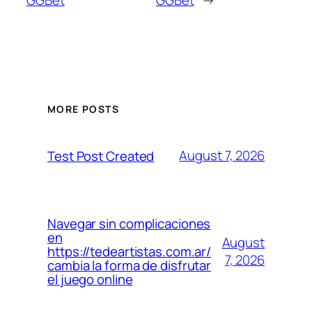
MORE POSTS
August 7, 2026
Test Post Created
Navegar sin complicaciones
en
August
https://tedeartistas.com.ar/
7, 2026
cambia la forma de disfrutar
el juego online