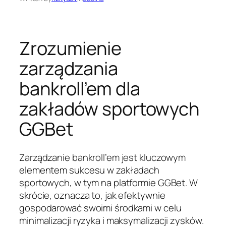
Zrozumienie
zarządzania
bankroll’em dla
zakładów sportowych
GGBet
Zarządzanie bankroll’em jest kluczowym
elementem sukcesu w zakładach
sportowych, w tym na platformie GGBet. W
skrócie, oznacza to, jak efektywnie
gospodarować swoimi środkami w celu
minimalizacji ryzyka i maksymalizacji zysków.