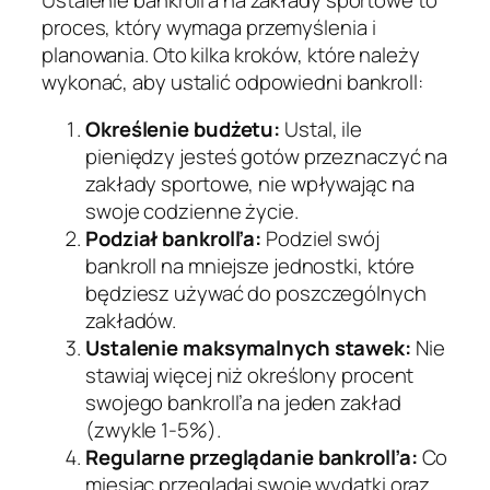
proces, który wymaga przemyślenia i
planowania. Oto kilka kroków, które należy
wykonać, aby ustalić odpowiedni bankroll:
Określenie budżetu:
Ustal, ile
pieniędzy jesteś gotów przeznaczyć na
zakłady sportowe, nie wpływając na
swoje codzienne życie.
Podział bankroll’a:
Podziel swój
bankroll na mniejsze jednostki, które
będziesz używać do poszczególnych
zakładów.
Ustalenie maksymalnych stawek:
Nie
stawiaj więcej niż określony procent
swojego bankroll’a na jeden zakład
(zwykle 1-5%).
Regularne przeglądanie bankroll’a:
Co
miesiąc przeglądaj swoje wydatki oraz