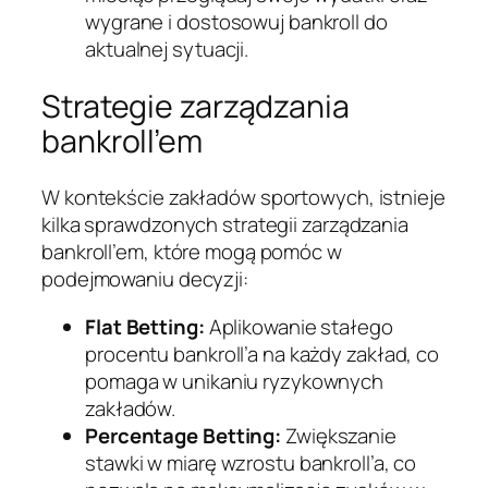
wygrane i dostosowuj bankroll do
aktualnej sytuacji.
Strategie zarządzania
bankroll’em
W kontekście zakładów sportowych, istnieje
kilka sprawdzonych strategii zarządzania
bankroll’em, które mogą pomóc w
podejmowaniu decyzji:
Flat Betting:
Aplikowanie stałego
procentu bankroll’a na każdy zakład, co
pomaga w unikaniu ryzykownych
zakładów.
Percentage Betting:
Zwiększanie
stawki w miarę wzrostu bankroll’a, co