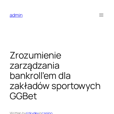
Skip
to
admin
content
Zrozumienie
zarządzania
bankroll’em dla
zakładów sportowych
GGBet
Written by
rizkydev
in
casino