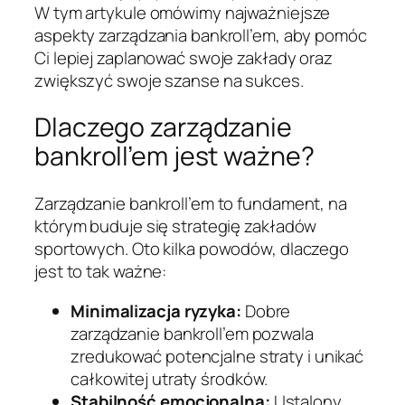
W tym artykule omówimy najważniejsze
aspekty zarządzania bankroll’em, aby pomóc
Ci lepiej zaplanować swoje zakłady oraz
zwiększyć swoje szanse na sukces.
Dlaczego zarządzanie
bankroll’em jest ważne?
Zarządzanie bankroll’em to fundament, na
którym buduje się strategię zakładów
sportowych. Oto kilka powodów, dlaczego
jest to tak ważne:
Minimalizacja ryzyka:
Dobre
zarządzanie bankroll’em pozwala
zredukować potencjalne straty i unikać
całkowitej utraty środków.
Stabilność emocjonalna:
Ustalony