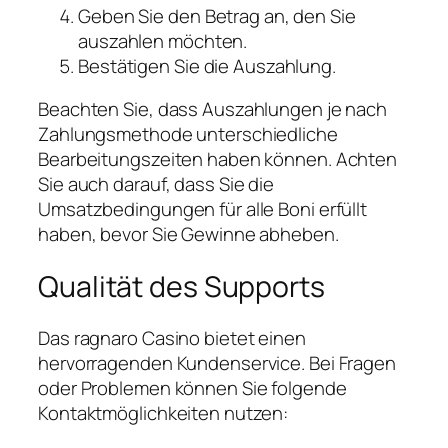
Geben Sie den Betrag an, den Sie
auszahlen möchten.
Bestätigen Sie die Auszahlung.
Beachten Sie, dass Auszahlungen je nach
Zahlungsmethode unterschiedliche
Bearbeitungszeiten haben können. Achten
Sie auch darauf, dass Sie die
Umsatzbedingungen für alle Boni erfüllt
haben, bevor Sie Gewinne abheben.
Qualität des Supports
Das ragnaro Casino bietet einen
hervorragenden Kundenservice. Bei Fragen
oder Problemen können Sie folgende
Kontaktmöglichkeiten nutzen: