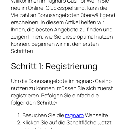
Willkommen im ragnaro Casino! Wenn Sie
neu im Online-Glücksspiel sind, kann die
Vielzahl an Bonusangeboten überwältigend
erscheinen. In diesem Artikel helfen wir
Ihnen, die besten Angebote zu finden und
zeigen Ihnen, wie Sie diese optimal nutzen
können. Beginnen wir mit den ersten
Schritten!
Schritt 1: Registrierung
Um die Bonusangebote im ragnaro Casino
nutzen zu können, müssen Sie sich zuerst
registrieren. Befolgen Sie einfach die
folgenden Schritte:
Besuchen Sie die
ragnaro
Webseite.
Klicken Sie auf die Schaltfläche „Jetzt