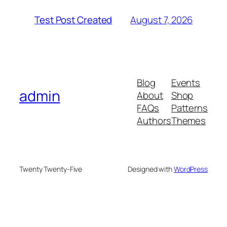
August 7, 2026
Test Post Created
Blog
Events
admin
About
Shop
FAQs
Patterns
Authors
Themes
Twenty Twenty-Five
Designed with
WordPress