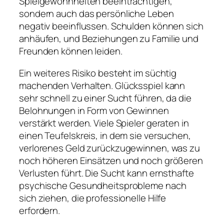
Spielgewohnheiten beeinträchtigen,
sondern auch das persönliche Leben
negativ beeinflussen. Schulden können sich
anhäufen, und Beziehungen zu Familie und
Freunden können leiden.
Ein weiteres Risiko besteht im süchtig
machenden Verhalten. Glücksspiel kann
sehr schnell zu einer Sucht führen, da die
Belohnungen in Form von Gewinnen
verstärkt werden. Viele Spieler geraten in
einen Teufelskreis, in dem sie versuchen,
verlorenes Geld zurückzugewinnen, was zu
noch höheren Einsätzen und noch größeren
Verlusten führt. Die Sucht kann ernsthafte
psychische Gesundheitsprobleme nach
sich ziehen, die professionelle Hilfe
erfordern.