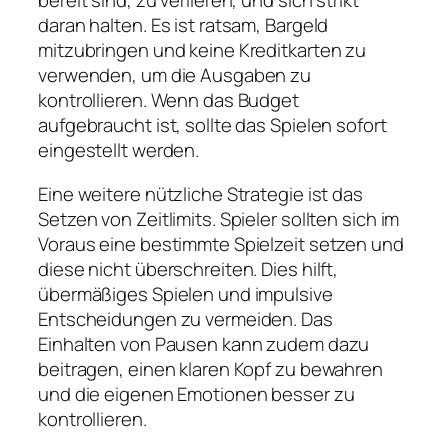
bereit sind, zu verlieren, und sich strikt
daran halten. Es ist ratsam, Bargeld
mitzubringen und keine Kreditkarten zu
verwenden, um die Ausgaben zu
kontrollieren. Wenn das Budget
aufgebraucht ist, sollte das Spielen sofort
eingestellt werden.
Eine weitere nützliche Strategie ist das
Setzen von Zeitlimits. Spieler sollten sich im
Voraus eine bestimmte Spielzeit setzen und
diese nicht überschreiten. Dies hilft,
übermäßiges Spielen und impulsive
Entscheidungen zu vermeiden. Das
Einhalten von Pausen kann zudem dazu
beitragen, einen klaren Kopf zu bewahren
und die eigenen Emotionen besser zu
kontrollieren.