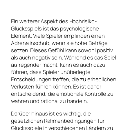
Ein weiterer Aspekt des Hochrisiko-
Glücksspiels ist das psychologische
Element. Viele Spieler empfinden einen
Adrenalinschub, wenn sie hohe Beträge
setzen. Dieses Gefühl kann sowohl positiv
als auch negativ sein. Während es das Spiel
aufregender macht, kann es auch dazu
führen, dass Spieler unüberlegte
Entscheidungen treffen, die zu erheblichen
Verlusten führen können. Es ist daher
entscheidend, die emotionale Kontrolle zu
wahren und rational zu handeln.
Darüber hinaus ist es wichtig, die
gesetzlichen Rahmenbedingungen für
Glücksspiele in verschiedenen Ländern zu