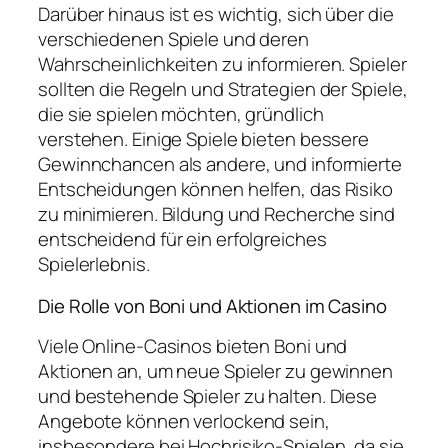
Darüber hinaus ist es wichtig, sich über die
verschiedenen Spiele und deren
Wahrscheinlichkeiten zu informieren. Spieler
sollten die Regeln und Strategien der Spiele,
die sie spielen möchten, gründlich
verstehen. Einige Spiele bieten bessere
Gewinnchancen als andere, und informierte
Entscheidungen können helfen, das Risiko
zu minimieren. Bildung und Recherche sind
entscheidend für ein erfolgreiches
Spielerlebnis.
Die Rolle von Boni und Aktionen im Casino
Viele Online-Casinos bieten Boni und
Aktionen an, um neue Spieler zu gewinnen
und bestehende Spieler zu halten. Diese
Angebote können verlockend sein,
insbesondere bei Hochrisiko-Spielen, da sie