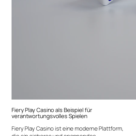
Fiery Play Casino als Beispiel für
verantwortungsvolles Spielen
Fiery Play Casino ist eine moderne Plattform,
die ein sicheres und spannendes