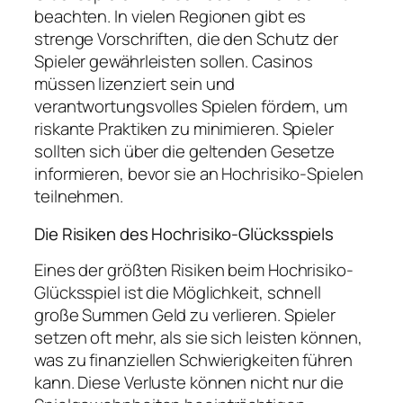
beachten. In vielen Regionen gibt es
strenge Vorschriften, die den Schutz der
Spieler gewährleisten sollen. Casinos
müssen lizenziert sein und
verantwortungsvolles Spielen fördern, um
riskante Praktiken zu minimieren. Spieler
sollten sich über die geltenden Gesetze
informieren, bevor sie an Hochrisiko-Spielen
teilnehmen.
Die Risiken des Hochrisiko-Glücksspiels
Eines der größten Risiken beim Hochrisiko-
Glücksspiel ist die Möglichkeit, schnell
große Summen Geld zu verlieren. Spieler
setzen oft mehr, als sie sich leisten können,
was zu finanziellen Schwierigkeiten führen
kann. Diese Verluste können nicht nur die