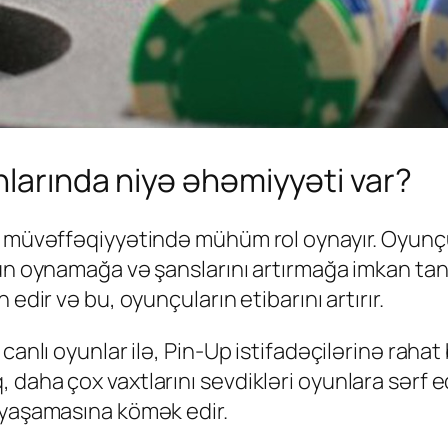
nlarında niyə əhəmiyyəti var?
 müvəffəqiyyətində mühüm rol oynayır. Oyunçul
un oynamağa və şanslarını artırmağa imkan tanıyı
edir və bu, oyunçuların etibarını artırır.
canlı oyunlar ilə, Pin-Up istifadəçilərinə rahat
aha çox vaxtlarını sevdikləri oyunlara sərf edə 
 yaşamasına kömək edir.