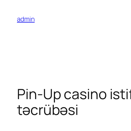
Skip
to
admin
content
Pin-Up casino ist
təcrübəsi