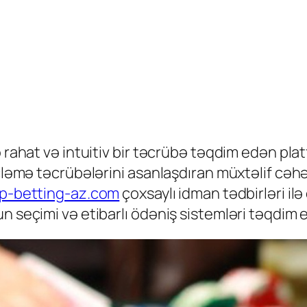
rə rahat və intuitiv bir təcrübə təqdim edən p
rcləmə təcrübələrini asanlaşdıran müxtəlif cəh
p-betting-az.com
çoxsaylı idman tədbirləri ilə
n seçimi və etibarlı ödəniş sistemləri təqdim e