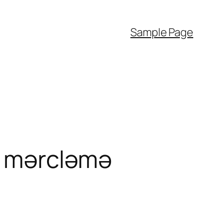
Sample Page
at mərcləmə