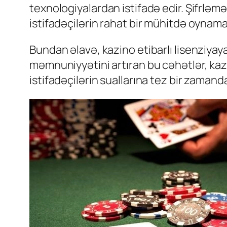
texnologiyalardan istifadə edir. Şifrləmə
istifadəçilərin rahat bir mühitdə oynama
Bundan əlavə, kazino etibarlı lisenziyay
məmnuniyyətini artıran bu cəhətlər, kaz
istifadəçilərin suallarına tez bir zamanda 