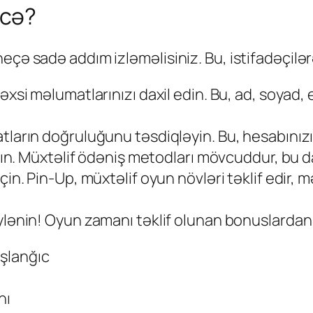
ecə?
çə sadə addım izləməlisiniz. Bu, istifadəçilərə 
si məlumatlarınızı daxil edin. Bu, ad, soyad,
arın doğruluğunu təsdiqləyin. Bu, hesabınızın t
ın. Müxtəlif ödəniş metodları mövcuddur, bu da 
n. Pin-Up, müxtəlif oyun növləri təklif edir, mə
lənin! Oyun zamanı təklif olunan bonuslarda
aşlanğıc
nı