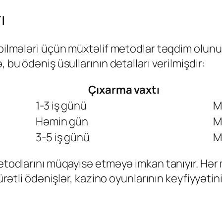
ı
 bilmələri üçün müxtəlif metodlar təqdim olunur
 bu ödəniş üsullarının detalları verilmişdir:
Çıxarma vaxtı
1-3 iş günü
M
Həmin gün
M
3-5 iş günü
M
metodlarını müqayisə etməyə imkan tanıyır. Hər 
ürətli ödənişlər, kazino oyunlarının keyfiyyətini 