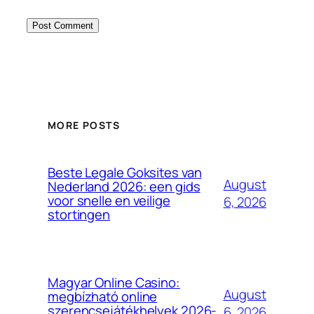
MORE POSTS
Beste Legale Goksites van
August
Nederland 2026: een gids
voor snelle en veilige
6, 2026
stortingen
Magyar Online Casino:
August
megbízható online
szerencsejátékhelyek 2026-
6, 2026