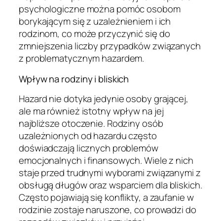
psychologiczne można pomóc osobom
borykającym się z uzależnieniem i ich
rodzinom, co może przyczynić się do
zmniejszenia liczby przypadków związanych
z problematycznym hazardem.
Wpływ na rodziny i bliskich
Hazard nie dotyka jedynie osoby grającej,
ale ma również istotny wpływ na jej
najbliższe otoczenie. Rodziny osób
uzależnionych od hazardu często
doświadczają licznych problemów
emocjonalnych i finansowych. Wiele z nich
staje przed trudnymi wyborami związanymi z
obsługą długów oraz wsparciem dla bliskich.
Często pojawiają się konflikty, a zaufanie w
rodzinie zostaje naruszone, co prowadzi do