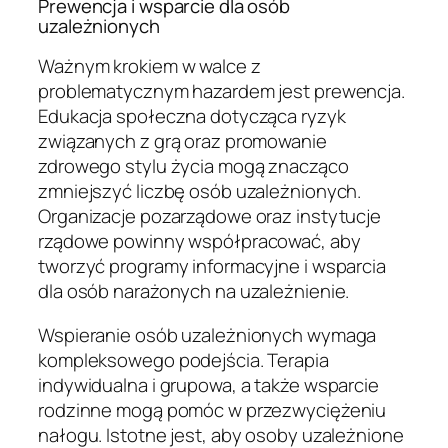
Prewencja i wsparcie dla osób
uzależnionych
Ważnym krokiem w walce z
problematycznym hazardem jest prewencja.
Edukacja społeczna dotycząca ryzyk
związanych z grą oraz promowanie
zdrowego stylu życia mogą znacząco
zmniejszyć liczbę osób uzależnionych.
Organizacje pozarządowe oraz instytucje
rządowe powinny współpracować, aby
tworzyć programy informacyjne i wsparcia
dla osób narażonych na uzależnienie.
Wspieranie osób uzależnionych wymaga
kompleksowego podejścia. Terapia
indywidualna i grupowa, a także wsparcie
rodzinne mogą pomóc w przezwyciężeniu
nałogu. Istotne jest, aby osoby uzależnione