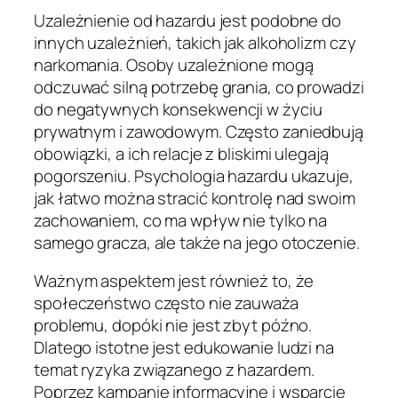
Uzależnienie od hazardu jest podobne do
innych uzależnień, takich jak alkoholizm czy
narkomania. Osoby uzależnione mogą
odczuwać silną potrzebę grania, co prowadzi
do negatywnych konsekwencji w życiu
prywatnym i zawodowym. Często zaniedbują
obowiązki, a ich relacje z bliskimi ulegają
pogorszeniu. Psychologia hazardu ukazuje,
jak łatwo można stracić kontrolę nad swoim
zachowaniem, co ma wpływ nie tylko na
samego gracza, ale także na jego otoczenie.
Ważnym aspektem jest również to, że
społeczeństwo często nie zauważa
problemu, dopóki nie jest zbyt późno.
Dlatego istotne jest edukowanie ludzi na
temat ryzyka związanego z hazardem.
Poprzez kampanie informacyjne i wsparcie