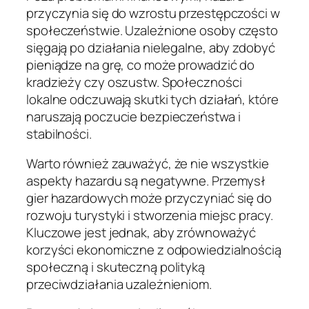
przyczynia się do wzrostu przestępczości w
społeczeństwie. Uzależnione osoby często
sięgają po działania nielegalne, aby zdobyć
pieniądze na grę, co może prowadzić do
kradzieży czy oszustw. Społeczności
lokalne odczuwają skutki tych działań, które
naruszają poczucie bezpieczeństwa i
stabilności.
Warto również zauważyć, że nie wszystkie
aspekty hazardu są negatywne. Przemysł
gier hazardowych może przyczyniać się do
rozwoju turystyki i stworzenia miejsc pracy.
Kluczowe jest jednak, aby zrównoważyć
korzyści ekonomiczne z odpowiedzialnością
społeczną i skuteczną polityką
przeciwdziałania uzależnieniom.