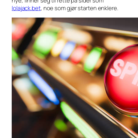
nye, finner seg til rette på sider som
lolajack.bet
, noe som gjør starten enklere.