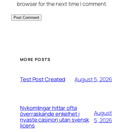
browser for the next time I comment.
MORE POSTS
August 5, 2026
Test Post Created
Nykomlingar hittar ofta
August
överraskande enkelhet i
nyaste casinon utan svensk
5, 2026
licens