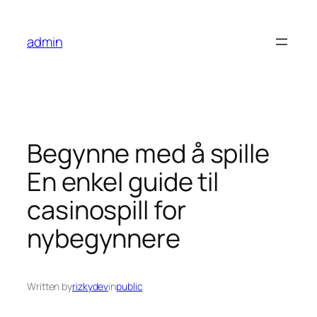
Skip
to
admin
content
Begynne med å spille
En enkel guide til
casinospill for
nybegynnere
Written by
rizkydev
in
public