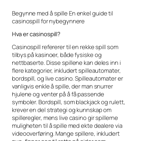
Begynne med å spille En enkel guide til
casinospill for nybegynnere
Hva er casinospill?
Casinospill refererer til en rekke spill som
tilbys på kasinoer, både fysiske og
nettbaserte. Disse spillene kan deles inn i
flere kategorier, inkludert spilleautomater,
bordspill, og live casino. Spilleautomater er
vanligvis enkle å spille, der man snurrer
hjulene og venter på å få passende
symboler. Bordspill, som blackjack og rulett,
krever en del strategi og kunnskap om
spilleregler, mens live casino gir spillerne
muligheten til å spille med ekte dealere via
videooverføring. Mange spillere, inkludert