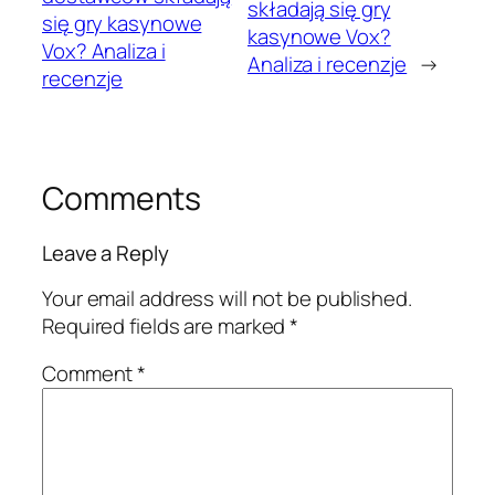
składają się gry
się gry kasynowe
kasynowe Vox?
Vox? Analiza i
Analiza i recenzje
→
recenzje
Comments
Leave a Reply
Your email address will not be published.
Required fields are marked
*
Comment
*