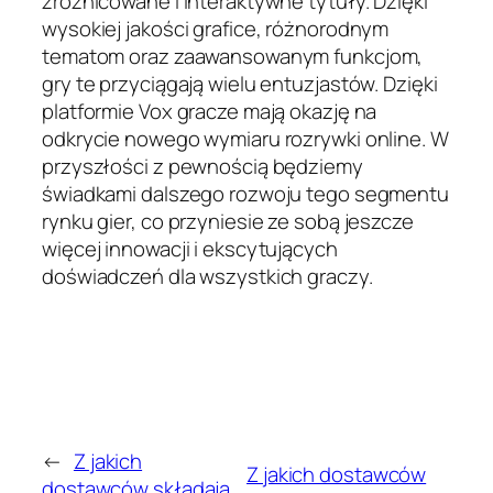
zróżnicowane i interaktywne tytuły. Dzięki
wysokiej jakości grafice, różnorodnym
tematom oraz zaawansowanym funkcjom,
gry te przyciągają wielu entuzjastów. Dzięki
platformie Vox gracze mają okazję na
odkrycie nowego wymiaru rozrywki online. W
przyszłości z pewnością będziemy
świadkami dalszego rozwoju tego segmentu
rynku gier, co przyniesie ze sobą jeszcze
więcej innowacji i ekscytujących
doświadczeń dla wszystkich graczy.
←
Z jakich
Z jakich dostawców
dostawców składają