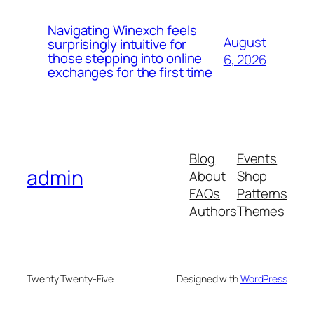
Navigating Winexch feels
August
surprisingly intuitive for
those stepping into online
6, 2026
exchanges for the first time
Blog
Events
admin
About
Shop
FAQs
Patterns
Authors
Themes
Twenty Twenty-Five
Designed with
WordPress