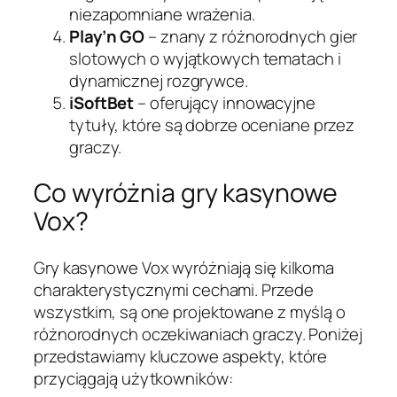
niezapomniane wrażenia.
Play’n GO
– znany z różnorodnych gier
slotowych o wyjątkowych tematach i
dynamicznej rozgrywce.
iSoftBet
– oferujący innowacyjne
tytuły, które są dobrze oceniane przez
graczy.
Co wyróżnia gry kasynowe
Vox?
Gry kasynowe Vox wyróżniają się kilkoma
charakterystycznymi cechami. Przede
wszystkim, są one projektowane z myślą o
różnorodnych oczekiwaniach graczy. Poniżej
przedstawiamy kluczowe aspekty, które
przyciągają użytkowników: