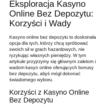
Eksploracja Kasyno
Online Bez Depozytu:
Korzyści i Wady
Kasyno online bez depozytu to doskonała
opcja dla tych, którzy chcą spróbować
swoich sił w grach hazardowych, nie
ryzykując własnych pieniędzy. W tym
artykule przyjrzymy się głównym zaletom i
wadom kasyn online oferujących bonusy
bez depozytu, abyś mógł dokonać
świadomego wyboru.
Korzyści z Kasyno Online
Bez Depozytu