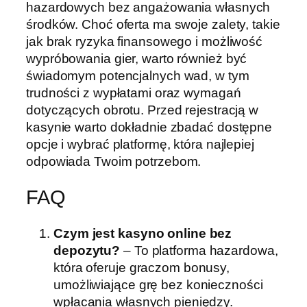
hazardowych bez angażowania własnych
środków. Choć oferta ma swoje zalety, takie
jak brak ryzyka finansowego i możliwość
wypróbowania gier, warto również być
świadomym potencjalnych wad, w tym
trudności z wypłatami oraz wymagań
dotyczących obrotu. Przed rejestracją w
kasynie warto dokładnie zbadać dostępne
opcje i wybrać platformę, która najlepiej
odpowiada Twoim potrzebom.
FAQ
Czym jest kasyno online bez
depozytu?
– To platforma hazardowa,
która oferuje graczom bonusy,
umożliwiające grę bez konieczności
wpłacania własnych pieniędzy.