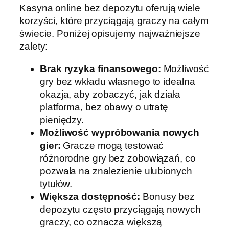
Kasyna online bez depozytu oferują wiele
korzyści, które przyciągają graczy na całym
świecie. Poniżej opisujemy najważniejsze
zalety:
Brak ryzyka finansowego:
Możliwość
gry bez wkładu własnego to idealna
okazja, aby zobaczyć, jak działa
platforma, bez obawy o utratę
pieniędzy.
Możliwość wypróbowania nowych
gier:
Gracze mogą testować
różnorodne gry bez zobowiązań, co
pozwala na znalezienie ulubionych
tytułów.
Większa dostępność:
Bonusy bez
depozytu często przyciągają nowych
graczy, co oznacza większą