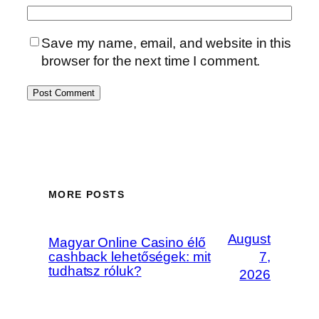
Save my name, email, and website in this
browser for the next time I comment.
MORE POSTS
August
Magyar Online Casino élő
cashback lehetőségek: mit
7,
tudhatsz róluk?
2026