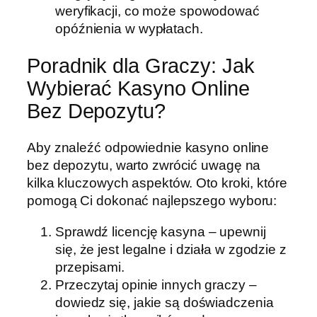
weryfikacji, co może spowodować
opóźnienia w wypłatach.
Poradnik dla Graczy: Jak
Wybierać Kasyno Online
Bez Depozytu?
Aby znaleźć odpowiednie kasyno online
bez depozytu, warto zwrócić uwagę na
kilka kluczowych aspektów. Oto kroki, które
pomogą Ci dokonać najlepszego wyboru:
Sprawdź licencję kasyna – upewnij
się, że jest legalne i działa w zgodzie z
przepisami.
Przeczytaj opinie innych graczy –
dowiedz się, jakie są doświadczenia