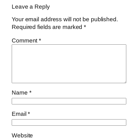
Leave a Reply
Your email address will not be published.
Required fields are marked
*
Comment
*
Name
*
Email
*
Website