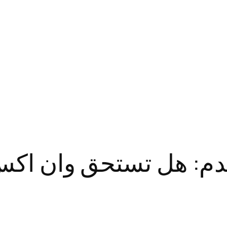
م: هل تستحق وان اكس ب