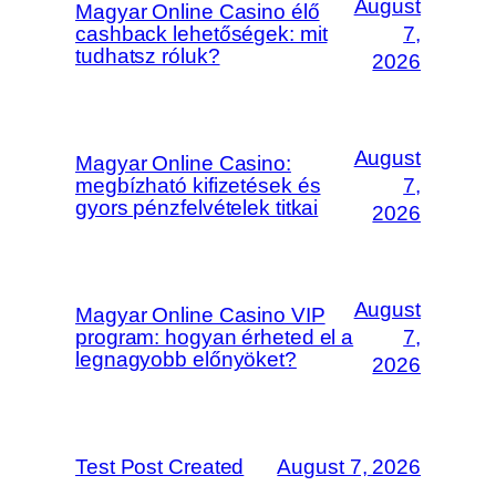
August
Magyar Online Casino élő
cashback lehetőségek: mit
7,
tudhatsz róluk?
2026
August
Magyar Online Casino:
megbízható kifizetések és
7,
gyors pénzfelvételek titkai
2026
August
Magyar Online Casino VIP
program: hogyan érheted el a
7,
legnagyobb előnyöket?
2026
Test Post Created
August 7, 2026