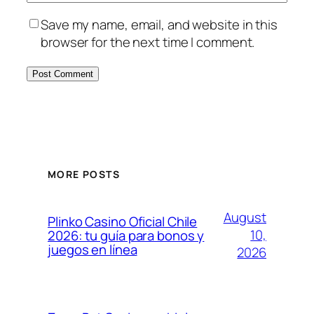
Save my name, email, and website in this
browser for the next time I comment.
MORE POSTS
August
Plinko Casino Oficial Chile
10,
2026: tu guía para bonos y
juegos en línea
2026