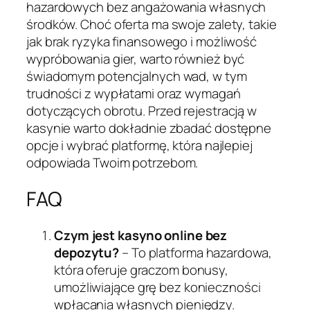
hazardowych bez angażowania własnych
środków. Choć oferta ma swoje zalety, takie
jak brak ryzyka finansowego i możliwość
wypróbowania gier, warto również być
świadomym potencjalnych wad, w tym
trudności z wypłatami oraz wymagań
dotyczących obrotu. Przed rejestracją w
kasynie warto dokładnie zbadać dostępne
opcje i wybrać platformę, która najlepiej
odpowiada Twoim potrzebom.
FAQ
Czym jest kasyno online bez
depozytu?
– To platforma hazardowa,
która oferuje graczom bonusy,
umożliwiające grę bez konieczności
wpłacania własnych pieniędzy.