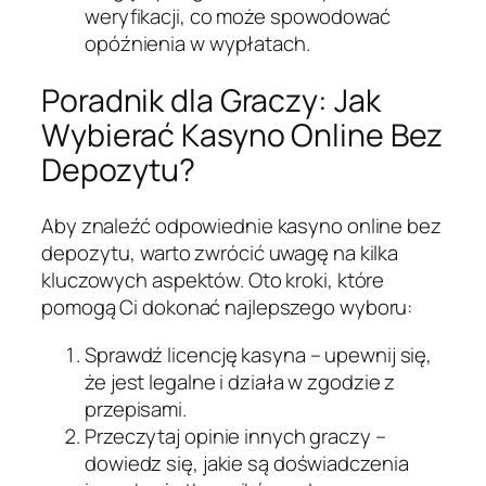
weryfikacji, co może spowodować
opóźnienia w wypłatach.
Poradnik dla Graczy: Jak
Wybierać Kasyno Online Bez
Depozytu?
Aby znaleźć odpowiednie kasyno online bez
depozytu, warto zwrócić uwagę na kilka
kluczowych aspektów. Oto kroki, które
pomogą Ci dokonać najlepszego wyboru:
Sprawdź licencję kasyna – upewnij się,
że jest legalne i działa w zgodzie z
przepisami.
Przeczytaj opinie innych graczy –
dowiedz się, jakie są doświadczenia