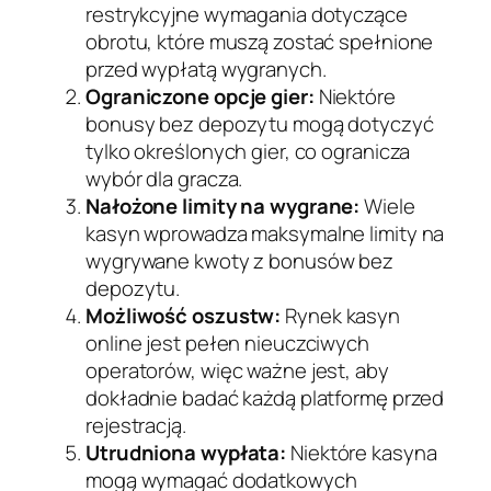
restrykcyjne wymagania dotyczące
obrotu, które muszą zostać spełnione
przed wypłatą wygranych.
Ograniczone opcje gier:
Niektóre
bonusy bez depozytu mogą dotyczyć
tylko określonych gier, co ogranicza
wybór dla gracza.
Nałożone limity na wygrane:
Wiele
kasyn wprowadza maksymalne limity na
wygrywane kwoty z bonusów bez
depozytu.
Możliwość oszustw:
Rynek kasyn
online jest pełen nieuczciwych
operatorów, więc ważne jest, aby
dokładnie badać każdą platformę przed
rejestracją.
Utrudniona wypłata:
Niektóre kasyna
mogą wymagać dodatkowych