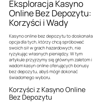
Eksploracja Kasyno
Online Bez Depozytu:
Korzyści i Wady
Kasyno online bez depozytu to doskonała
opcja dla tych, którzy chcą spróbować
swoich sił w grach hazardowych, nie
ryzykując własnych pieniędzy. W tym
artykule przyjrzymy się głównym zaletom i
wadom kasyn online oferujących bonusy
bez depozytu, abyś mógł dokonać
świadomego wyboru.
Korzyści z Kasyno Online
Bez Depozytu