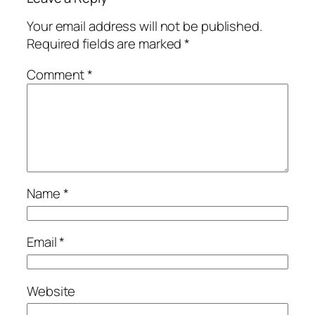
Your email address will not be published.
Required fields are marked
*
Comment
*
Name
*
Email
*
Website