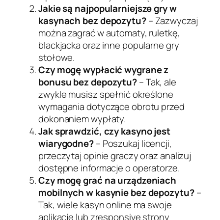
Jakie są najpopularniejsze gry w
kasynach bez depozytu?
– Zazwyczaj
można zagrać w automaty, ruletkę,
blackjacka oraz inne popularne gry
stołowe.
Czy mogę wypłacić wygrane z
bonusu bez depozytu?
– Tak, ale
zwykle musisz spełnić określone
wymagania dotyczące obrotu przed
dokonaniem wypłaty.
Jak sprawdzić, czy kasyno jest
wiarygodne?
– Poszukaj licencji,
przeczytaj opinie graczy oraz analizuj
dostępne informacje o operatorze.
Czy mogę grać na urządzeniach
mobilnych w kasynie bez depozytu?
–
Tak, wiele kasyn online ma swoje
aplikacje lub zresponsive strony