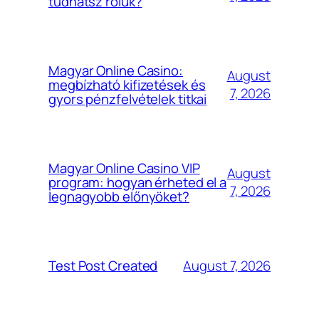
tudhatsz róluk?
Magyar Online Casino:
August
megbízható kifizetések és
7, 2026
gyors pénzfelvételek titkai
Magyar Online Casino VIP
August
program: hogyan érheted el a
7, 2026
legnagyobb előnyöket?
August 7, 2026
Test Post Created