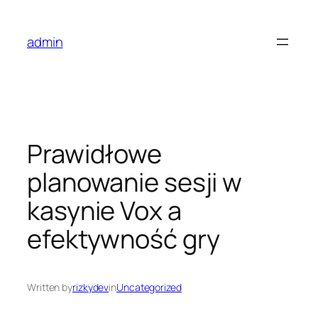
Skip
to
admin
content
Prawidłowe
planowanie sesji w
kasynie Vox a
efektywność gry
Written by
rizkydev
in
Uncategorized