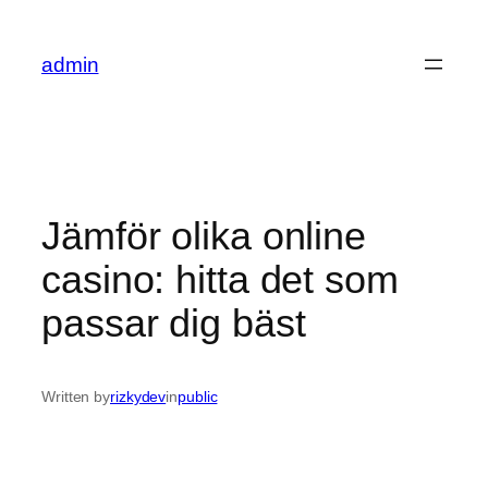
Skip
to
admin
content
Jämför olika online
casino: hitta det som
passar dig bäst
Written by
rizkydev
in
public