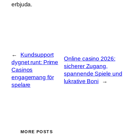
erbjuda.
←
Kundsupport
Online casino 2026:
dygnet runt: Prime
sicherer Zugang,
Casinos
spannende Spiele und
engagemang för
lukrative Boni
→
spelare
MORE POSTS