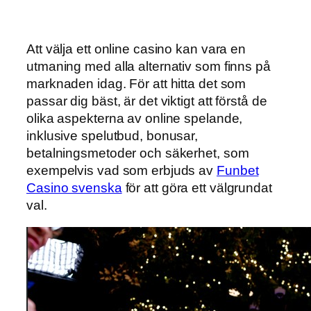
Att välja ett online casino kan vara en
utmaning med alla alternativ som finns på
marknaden idag. För att hitta det som
passar dig bäst, är det viktigt att förstå de
olika aspekterna av online spelande,
inklusive spelutbud, bonusar,
betalningsmetoder och säkerhet, som
exempelvis vad som erbjuds av
Funbet
Casino svenska
för att göra ett välgrundat
val.