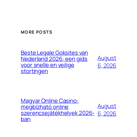
MORE POSTS
Beste Legale Goksites van
August
Nederland 2026: een gids
voor snelle en veilige
6, 2026
stortingen
Magyar Online Casino:
August
megbízható online
szerencsejátékhelyek 2026-
6, 2026
ban