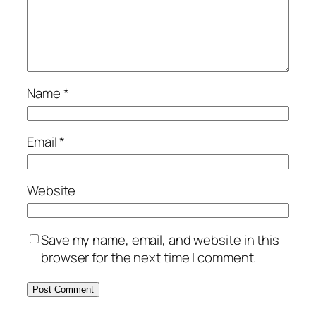
Name
*
Email
*
Website
Save my name, email, and website in this
browser for the next time I comment.