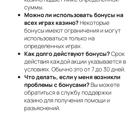
суммы.
Можно ли использовать бонусы на
всех играх казино?
Некоторые
бонусы имеют ограничения и могут
использоваться только на
определенных играх.
Как долго действуют бонусы?
Срок
действия каждой акции указывается в
условиях. Обычно это от 7 до 30 дней.
Что делать, если у меня возникли
проблемы с бонусами?
Вы можете
обратиться в службу поддержки
казино для получения помощи и
разъяснений.