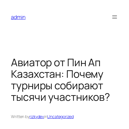
Skip
to
admin
content
Авиатор от Пин Ап
Казахстан: Почему
турниры собирают
тысячи участников?
Written by
rizkydev
in
Uncategorized