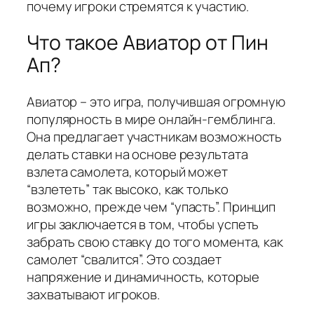
почему игроки стремятся к участию.
Что такое Авиатор от Пин
Ап?
Авиатор – это игра, получившая огромную
популярность в мире онлайн-гемблинга.
Она предлагает участникам возможность
делать ставки на основе результата
взлета самолета, который может
“взлететь” так высоко, как только
возможно, прежде чем “упасть”. Принцип
игры заключается в том, чтобы успеть
забрать свою ставку до того момента, как
самолет “свалится”. Это создает
напряжение и динамичность, которые
захватывают игроков.