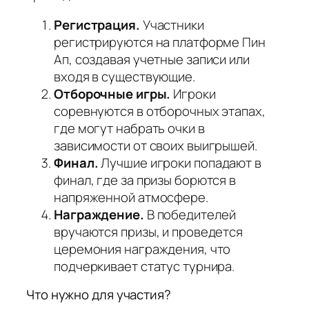
Регистрация.
Участники
регистрируются на платформе Пин
Ап, создавая учетные записи или
входя в существующие.
Отборочные игры.
Игроки
соревнуются в отборочных этапах,
где могут набрать очки в
зависимости от своих выигрышей.
Финал.
Лучшие игроки попадают в
финал, где за призы борются в
напряженной атмосфере.
Награждение.
В победителей
вручаются призы, и проведется
церемония награждения, что
подчеркивает статус турнира.
Что нужно для участия?