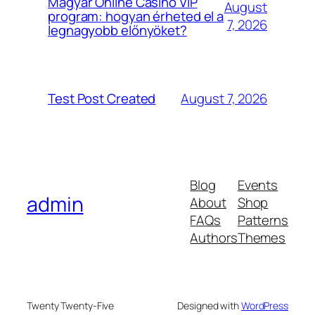
Magyar Online Casino VIP
August
program: hogyan érheted el a
7, 2026
legnagyobb előnyöket?
August 7, 2026
Test Post Created
Blog
Events
admin
About
Shop
FAQs
Patterns
Authors
Themes
Twenty Twenty-Five
Designed with
WordPress