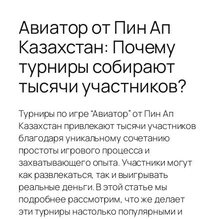
Авиатор от Пин Ап
Казахстан: Почему
турниры собирают
тысячи участников?
Турниры по игре “Авиатор” от Пин Ап
Казахстан привлекают тысячи участников
благодаря уникальному сочетанию
простоты игрового процесса и
захватывающего опыта. Участники могут
как развлекаться, так и выигрывать
реальные деньги. В этой статье мы
подробнее рассмотрим, что же делает
эти турниры настолько популярными и