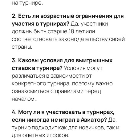
на турнире.
2. Есть ли возрастные ограничения для
участия в турнирах?
Да, участники
должны быть старше 18 лет или
соответствовать законодательству своей
страны.
3. Каковы условия для выигрышных
ставок в турнире?
Условия могут
различаться в зависимости от
конкретного турнира, поэтому важно
ознакомиться с правилами перед
началом.
4. Могу ли я участвовать в турнирах,
если никогда не играл в Авиатор?
Да,
турнир подходит как для новичков, так и
для опытных игроков.