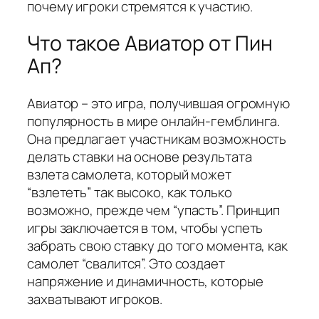
почему игроки стремятся к участию.
Что такое Авиатор от Пин
Ап?
Авиатор – это игра, получившая огромную
популярность в мире онлайн-гемблинга.
Она предлагает участникам возможность
делать ставки на основе результата
взлета самолета, который может
“взлететь” так высоко, как только
возможно, прежде чем “упасть”. Принцип
игры заключается в том, чтобы успеть
забрать свою ставку до того момента, как
самолет “свалится”. Это создает
напряжение и динамичность, которые
захватывают игроков.