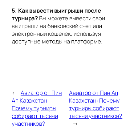
5. Как вывести выигрыши после
турнира?
Вы можете вывести свои
выигрыши на банковский счет или
электронный кошелек, используя
доступные методы на платформе.
←
Авиатор от Пин
Авиатор от Пин Ап
Ап Казахстан:
Казахстан: Почему
Почему турниры
турниры собирают
собирают тысячи
тысячи участников?
участников?
→