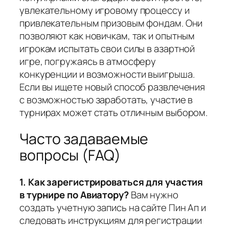
увлекательному игровому процессу и
привлекательным призовым фондам. Они
позволяют как новичкам, так и опытным
игрокам испытать свои силы в азартной
игре, погружаясь в атмосферу
конкуренции и возможности выигрыша.
Если вы ищете новый способ развлечения
с возможностью заработать, участие в
турнирах может стать отличным выбором.
Часто задаваемые
вопросы (FAQ)
1. Как зарегистрироваться для участия
в турнире по Авиатору?
Вам нужно
создать учетную запись на сайте Пин Ап и
следовать инструкциям для регистрации