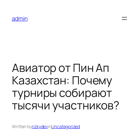
Skip
to
admin
content
Авиатор от Пин Ап
Казахстан: Почему
турниры собирают
тысячи участников?
Written by
rizkydev
in
Uncategorized