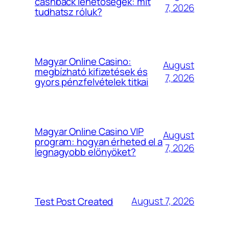
cashback lehetőségek: mit
7, 2026
tudhatsz róluk?
Magyar Online Casino:
August
megbízható kifizetések és
7, 2026
gyors pénzfelvételek titkai
Magyar Online Casino VIP
August
program: hogyan érheted el a
7, 2026
legnagyobb előnyöket?
August 7, 2026
Test Post Created