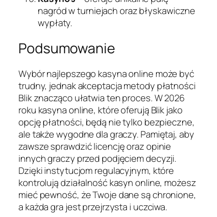
nagród w turniejach oraz błyskawiczne
wypłaty.
Podsumowanie
Wybór najlepszego kasyna online może być
trudny, jednak akceptacja metody płatności
Blik znacząco ułatwia ten proces. W 2026
roku kasyna online, które oferują Blik jako
opcję płatności, będą nie tylko bezpieczne,
ale także wygodne dla graczy. Pamiętaj, aby
zawsze sprawdzić licencję oraz opinie
innych graczy przed podjęciem decyzji.
Dzięki instytucjom regulacyjnym, które
kontrolują działalność kasyn online, możesz
mieć pewność, że Twoje dane są chronione,
a każda gra jest przejrzysta i uczciwa.