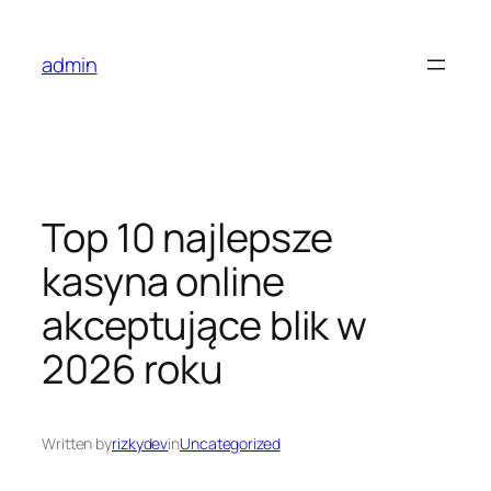
Skip
to
admin
content
Top 10 najlepsze
kasyna online
akceptujące blik w
2026 roku
Written by
rizkydev
in
Uncategorized