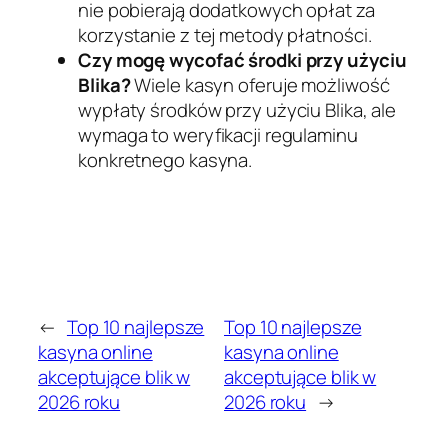
nie pobierają dodatkowych opłat za
korzystanie z tej metody płatności.
Czy mogę wycofać środki przy użyciu
Blika?
Wiele kasyn oferuje możliwość
wypłaty środków przy użyciu Blika, ale
wymaga to weryfikacji regulaminu
konkretnego kasyna.
←
Top 10 najlepsze
Top 10 najlepsze
kasyna online
kasyna online
akceptujące blik w
akceptujące blik w
2026 roku
2026 roku
→