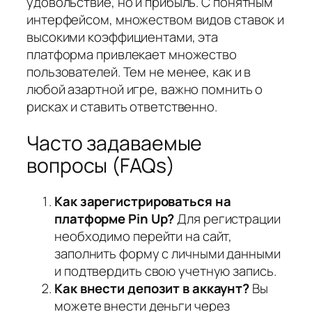
удовольствие, но и прибыль. С понятным
интерфейсом, множеством видов ставок и
высокими коэффициентами, эта
платформа привлекает множество
пользователей. Тем не менее, как и в
любой азартной игре, важно помнить о
рисках и ставить ответственно.
Часто задаваемые
вопросы (FAQs)
Как зарегистрироваться на
платформе Pin Up?
Для регистрации
необходимо перейти на сайт,
заполнить форму с личными данными
и подтвердить свою учетную запись.
Как внести депозит в аккаунт?
Вы
можете внести деньги через