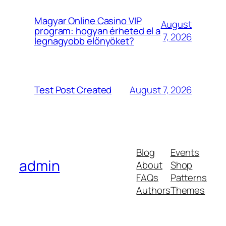
Magyar Online Casino VIP
August
program: hogyan érheted el a
7, 2026
legnagyobb előnyöket?
August 7, 2026
Test Post Created
Blog
Events
admin
About
Shop
FAQs
Patterns
Authors
Themes