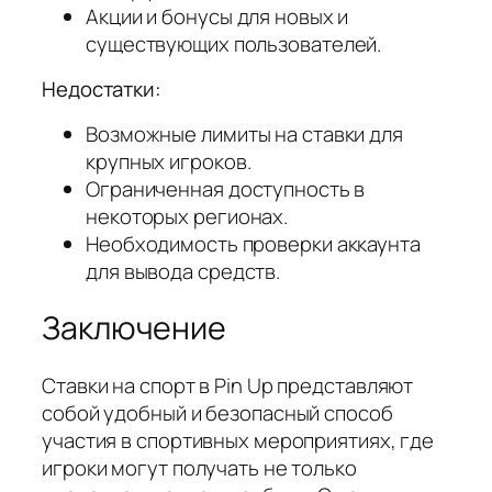
Акции и бонусы для новых и
существующих пользователей.
Недостатки:
Возможные лимиты на ставки для
крупных игроков.
Ограниченная доступность в
некоторых регионах.
Необходимость проверки аккаунта
для вывода средств.
Заключение
Ставки на спорт в Pin Up представляют
собой удобный и безопасный способ
участия в спортивных мероприятиях, где
игроки могут получать не только