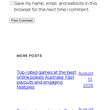
Save my name, email, and website in this
browser for the next time I comment.
MORE POSTS
Top-rated games at the best
August
online pokies Australia: Fast
10,
payouts and engaging
2026
features
August