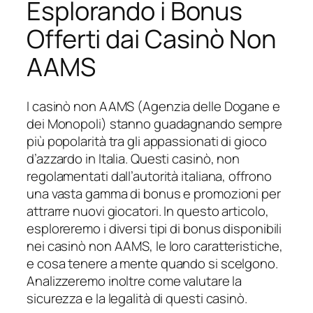
Esplorando i Bonus
Offerti dai Casinò Non
AAMS
I casinò non AAMS (Agenzia delle Dogane e
dei Monopoli) stanno guadagnando sempre
più popolarità tra gli appassionati di gioco
d’azzardo in Italia. Questi casinò, non
regolamentati dall’autorità italiana, offrono
una vasta gamma di bonus e promozioni per
attrarre nuovi giocatori. In questo articolo,
esploreremo i diversi tipi di bonus disponibili
nei casinò non AAMS, le loro caratteristiche,
e cosa tenere a mente quando si scelgono.
Analizzeremo inoltre come valutare la
sicurezza e la legalità di questi casinò.