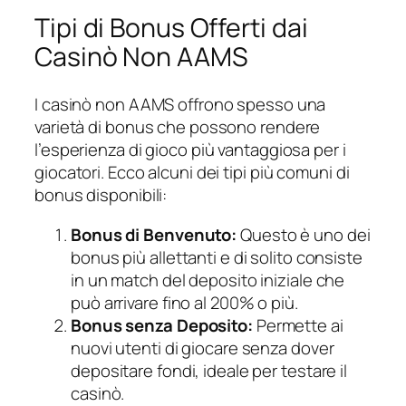
Tipi di Bonus Offerti dai
Casinò Non AAMS
I casinò non AAMS offrono spesso una
varietà di bonus che possono rendere
l’esperienza di gioco più vantaggiosa per i
giocatori. Ecco alcuni dei tipi più comuni di
bonus disponibili:
Bonus di Benvenuto:
Questo è uno dei
bonus più allettanti e di solito consiste
in un match del deposito iniziale che
può arrivare fino al 200% o più.
Bonus senza Deposito:
Permette ai
nuovi utenti di giocare senza dover
depositare fondi, ideale per testare il
casinò.