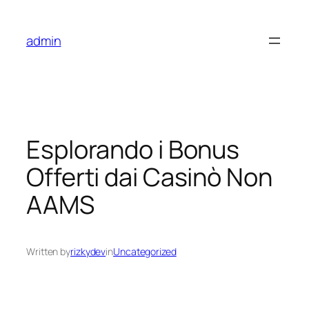
Skip
to
admin
content
Esplorando i Bonus
Offerti dai Casinò Non
AAMS
Written by
rizkydev
in
Uncategorized