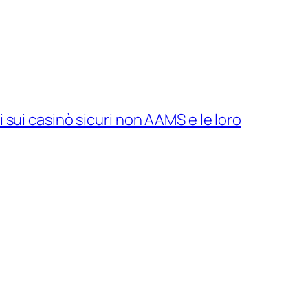
 sui casinò sicuri non AAMS e le loro