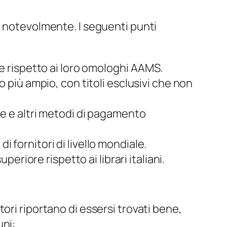
e notevolmente. I seguenti punti
 rispetto ai loro omologhi AAMS.
più ampio, con titoli esclusivi che non
e e altri metodi di pagamento
di fornitori di livello mondiale.
eriore rispetto ai librari italiani.
ori riportano di essersi trovati bene,
uni: