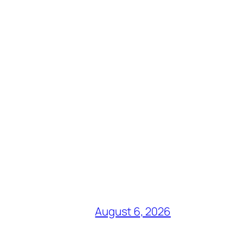
August 6, 2026