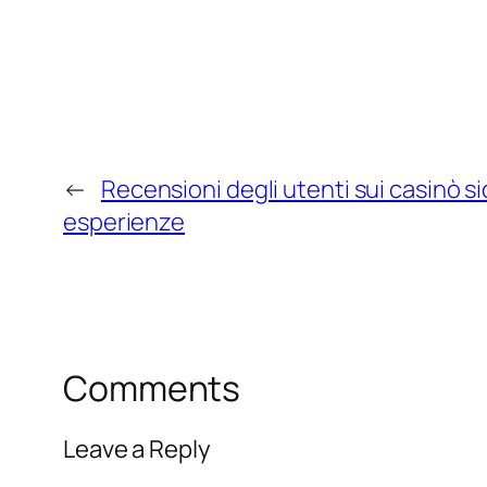
←
Recensioni degli utenti sui casinò si
esperienze
Comments
Leave a Reply