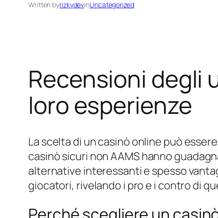
Written by
rizkydev
in
Uncategorized
Recensioni degli u
loro esperienze
La scelta di un casinò online può essere i
casinò sicuri non AAMS hanno guadagnat
alternative interessanti e spesso vanta
giocatori, rivelando i pro e i contro di 
Perché scegliere un casi