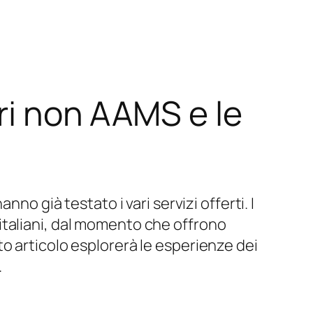
uri non AAMS e le
no già testato i vari servizi offerti. I
italiani, dal momento che offrono
o articolo esplorerà le esperienze dei
.