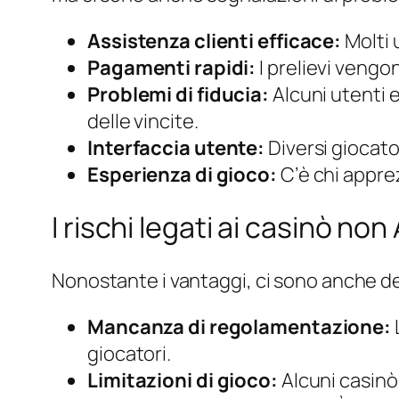
Assistenza clienti efficace:
Molti u
Pagamenti rapidi:
I prelievi vengo
Problemi di fiducia:
Alcuni utenti 
delle vincite.
Interfaccia utente:
Diversi giocato
Esperienza di gioco:
C’è chi apprez
I rischi legati ai casinò no
Nonostante i vantaggi, ci sono anche dei
Mancanza di regolamentazione:
giocatori.
Limitazioni di gioco:
Alcuni casinò 