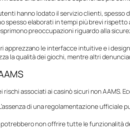
tenti hanno lodato il servizio clienti, spesso d
no spesso elaborati in tempi più brevi rispetto
esprimono preoccupazioni riguardo alla sicurez
ri apprezzano le interfacce intuitive e i design
za la qualità dei giochi, mentre altri denunci
n AAMS
 rischi associati ai casinò sicuri non AAMS. E
L’assenza di una regolamentazione ufficiale p
potrebbero non offrire tutte le funzionalità de