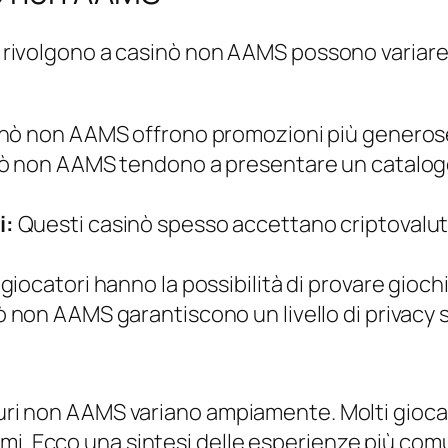
 si rivolgono a casinò non AAMS possono variar
inò non AAMS offrono promozioni più generose
nò non AAMS tendono a presentare un catalogo 
i:
Questi casinò spesso accettano criptovalut
 giocatori hanno la possibilità di provare giochi 
 non AAMS garantiscono un livello di privacy sup
curi non AAMS variano ampiamente. Molti giocat
mi. Ecco una sintesi delle esperienze più com