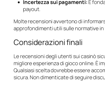
Incertezza sui pagamenti:
È fonda
payout.
Molte recensioni avvertono di informarsi
approfondimenti utili sulle normative in 
Considerazioni finali
Le recensioni degli utenti sui casinò si
migliore esperienza di gioco online. È
Qualsiasi scelta dovrebbe essere accom
sicura. Non dimenticate di seguire disc