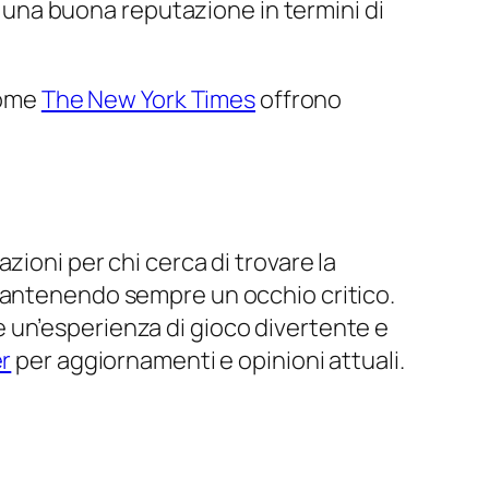
 una buona reputazione in termini di
come
The New York Times
offrono
ioni per chi cerca di trovare la
 mantenendo sempre un occhio critico.
 un’esperienza di gioco divertente e
r
per aggiornamenti e opinioni attuali.