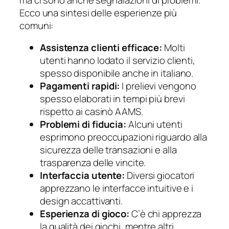
Ecco una sintesi delle esperienze più
comuni:
Assistenza clienti efficace:
Molti
utenti hanno lodato il servizio clienti,
spesso disponibile anche in italiano.
Pagamenti rapidi:
I prelievi vengono
spesso elaborati in tempi più brevi
rispetto ai casinò AAMS.
Problemi di fiducia:
Alcuni utenti
esprimono preoccupazioni riguardo alla
sicurezza delle transazioni e alla
trasparenza delle vincite.
Interfaccia utente:
Diversi giocatori
apprezzano le interfacce intuitive e i
design accattivanti.
Esperienza di gioco:
C’è chi apprezza
la qualità dei giochi, mentre altri