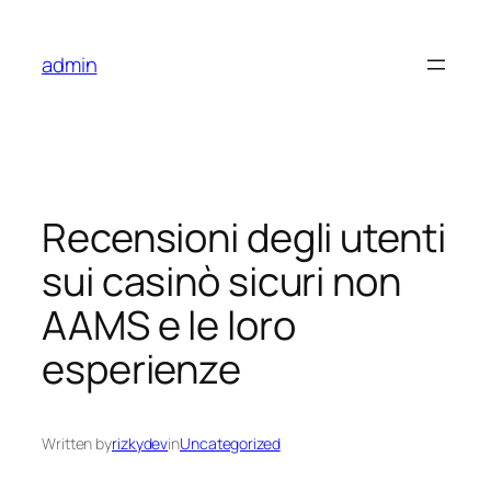
Skip
to
admin
content
Recensioni degli utenti
sui casinò sicuri non
AAMS e le loro
esperienze
Written by
rizkydev
in
Uncategorized