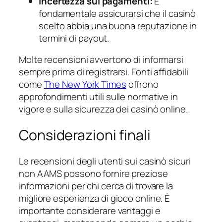
Incertezza sui pagamenti:
È
fondamentale assicurarsi che il casinò
scelto abbia una buona reputazione in
termini di payout.
Molte recensioni avvertono di informarsi
sempre prima di registrarsi. Fonti affidabili
come
The New York Times
offrono
approfondimenti utili sulle normative in
vigore e sulla sicurezza dei casinò online.
Considerazioni finali
Le recensioni degli utenti sui casinò sicuri
non AAMS possono fornire preziose
informazioni per chi cerca di trovare la
migliore esperienza di gioco online. È
importante considerare vantaggi e