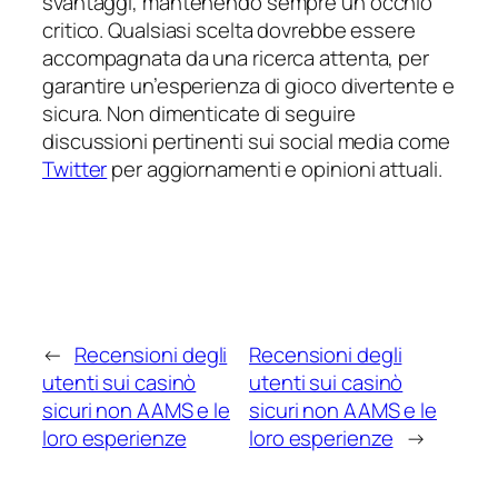
svantaggi, mantenendo sempre un occhio
critico. Qualsiasi scelta dovrebbe essere
accompagnata da una ricerca attenta, per
garantire un’esperienza di gioco divertente e
sicura. Non dimenticate di seguire
discussioni pertinenti sui social media come
Twitter
per aggiornamenti e opinioni attuali.
←
Recensioni degli
Recensioni degli
utenti sui casinò
utenti sui casinò
sicuri non AAMS e le
sicuri non AAMS e le
loro esperienze
loro esperienze
→