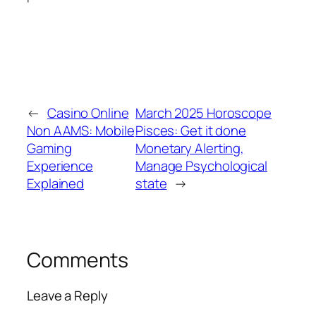
←
Casino Online
March 2025 Horoscope
Non AAMS: Mobile
Pisces: Get it done
Gaming
Monetary Alerting,
Experience
Manage Psychological
Explained
state
→
Comments
Leave a Reply