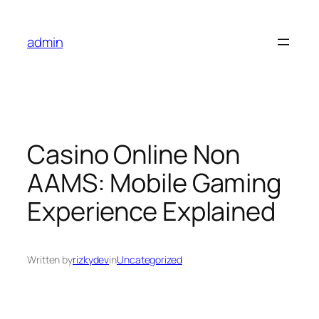
Skip
to
admin
content
Casino Online Non
AAMS: Mobile Gaming
Experience Explained
Written by
rizkydev
in
Uncategorized