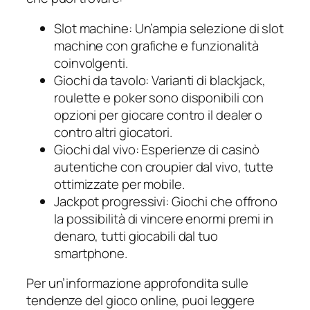
Slot machine: Un’ampia selezione di slot
machine con grafiche e funzionalità
coinvolgenti.
Giochi da tavolo: Varianti di blackjack,
roulette e poker sono disponibili con
opzioni per giocare contro il dealer o
contro altri giocatori.
Giochi dal vivo: Esperienze di casinò
autentiche con croupier dal vivo, tutte
ottimizzate per mobile.
Jackpot progressivi: Giochi che offrono
la possibilità di vincere enormi premi in
denaro, tutti giocabili dal tuo
smartphone.
Per un’informazione approfondita sulle
tendenze del gioco online, puoi leggere