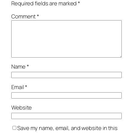
Required fields are marked
*
Comment
*
Name
*
Email
*
Website
Save my name, email, and website in this