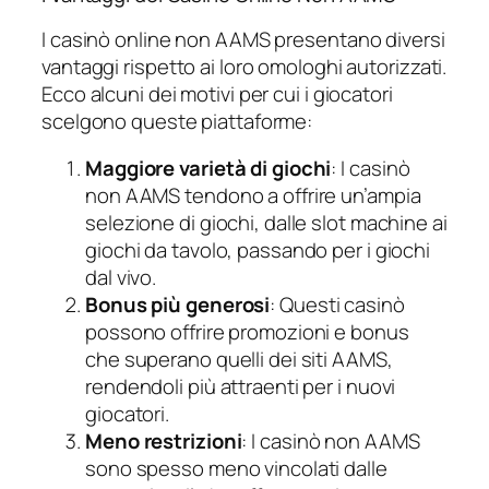
I casinò online non AAMS presentano diversi
vantaggi rispetto ai loro omologhi autorizzati.
Ecco alcuni dei motivi per cui i giocatori
scelgono queste piattaforme:
Maggiore varietà di giochi
: I casinò
non AAMS tendono a offrire un’ampia
selezione di giochi, dalle slot machine ai
giochi da tavolo, passando per i giochi
dal vivo.
Bonus più generosi
: Questi casinò
possono offrire promozioni e bonus
che superano quelli dei siti AAMS,
rendendoli più attraenti per i nuovi
giocatori.
Meno restrizioni
: I casinò non AAMS
sono spesso meno vincolati dalle