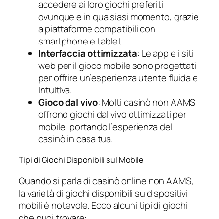
accedere ai loro giochi preferiti
ovunque e in qualsiasi momento, grazie
a piattaforme compatibili con
smartphone e tablet.
Interfaccia ottimizzata
: Le app e i siti
web per il gioco mobile sono progettati
per offrire un’esperienza utente fluida e
intuitiva.
Gioco dal vivo
: Molti casinò non AAMS
offrono giochi dal vivo ottimizzati per
mobile, portando l’esperienza del
casinò in casa tua.
Tipi di Giochi Disponibili sul Mobile
Quando si parla di casinò online non AAMS,
la varietà di giochi disponibili su dispositivi
mobili è notevole. Ecco alcuni tipi di giochi
che puoi trovare: