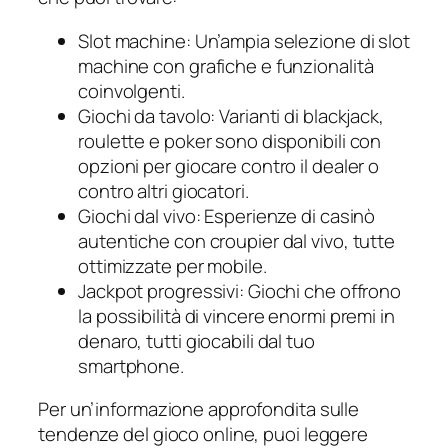
Slot machine: Un’ampia selezione di slot
machine con grafiche e funzionalità
coinvolgenti.
Giochi da tavolo: Varianti di blackjack,
roulette e poker sono disponibili con
opzioni per giocare contro il dealer o
contro altri giocatori.
Giochi dal vivo: Esperienze di casinò
autentiche con croupier dal vivo, tutte
ottimizzate per mobile.
Jackpot progressivi: Giochi che offrono
la possibilità di vincere enormi premi in
denaro, tutti giocabili dal tuo
smartphone.
Per un’informazione approfondita sulle
tendenze del gioco online, puoi leggere