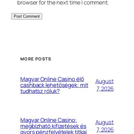
browser for the next time I comment.
MORE POSTS
Magyar Online Casino élő
August
cashback lehetőségek: mit
7, 2026
tudhatsz róluk?
Magyar Online Casino:
August
megbízható kifizetések és
7, 2026
gyors pénzfelvételek titkai