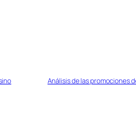
sino
Análisis de las promociones d