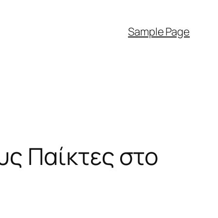
Sample Page
υς Παίκτες στο