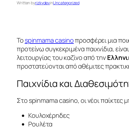
Written by
rizkydev
in
Uncategorized
Το
spinmama casino
προσφέρει μια ποικ
προτείνω συγκεκριμένα παιχνίδια, είνα
λειτουργίας του καζίνο από την
Ελληνι
προστατεύονται από αθέμιτες πρακτικ
Παιχνίδια και Διαθεσιμότ
Στο spinmama casino, οι νέοι παίκτες 
Κουλοχέρηδες
Ρουλέτα