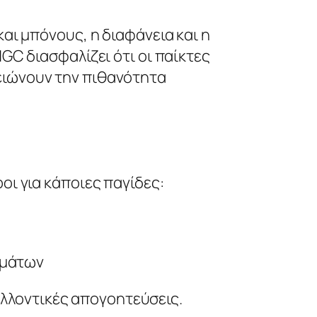
και μπόνους, η διαφάνεια και η
HGC διασφαλίζει ότι οι παίκτες
μειώνουν την πιθανότητα
οι για κάποιες παγίδες:
ημάτων
λλοντικές απογοητεύσεις.