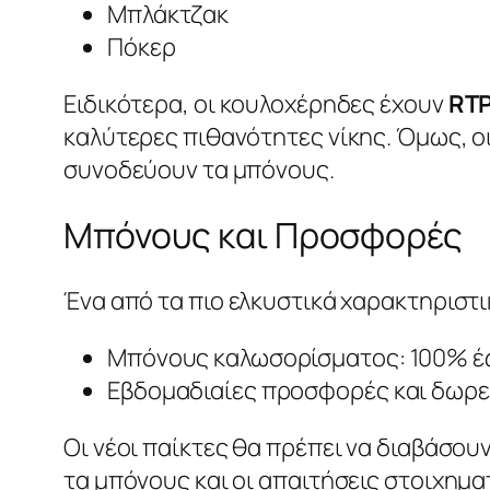
Μπλάκτζακ
Πόκερ
Ειδικότερα, οι κουλοχέρηδες έχουν
RT
καλύτερες πιθανότητες νίκης. Όμως, οι
συνοδεύουν τα μπόνους.
Μπόνους και Προσφορές
Ένα από τα πιο ελκυστικά χαρακτηριστ
Μπόνους καλωσορίσματος: 100% έω
Εβδομαδιαίες προσφορές και δωρ
Οι νέοι παίκτες θα πρέπει να διαβάσο
τα μπόνους και οι απαιτήσεις στοιχημα