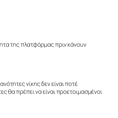
ότητα της πλατφόρμας πριν κάνουν
ανότητες νίκης δεν είναι ποτέ
τες θα πρέπει να είναι προετοιμασμένοι