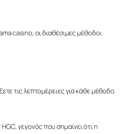
mama casino, οι διαθέσιμες μέθοδοι
γξετε τις λεπτομέρειες για κάθε μέθοδο.
 HGC, γεγονός που σημαίνει ότι η