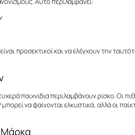
νονισμούς. Αυτό περιλαμβάνει:
ν
 είναι προσεκτικοί και να ελέγχουν την ταυτ
ν
τυχερά παιχνίδια περιλαμβάνουν ρίσκο. Οι πιθ
 μπορεί να φαίνονται ελκυστικά, αλλά οι παίκ
η Μάρκα