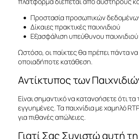
πλατφόρμα διέπεται από αυστηρούς κα
Προστασία προσωπικών δεδομένω
Δίκαιες πρακτικές παιχνιδιού
Εξασφάλιση υπεύθυνου παιχνιδιού
Ωστόσο, οι παίκτες θα πρέπει πάντα να
οποιαδήποτε κατάθεση.
Αντίκτυπος των Παιχνιδιώ
Είναι σημαντικό να κατανοήσετε ότι τα 
εγγυημένες. Τα παιχνίδια με χαμηλό RTP
για πιθανές απώλειες.
Γιατί Σας Συνιστώ αυτή τ