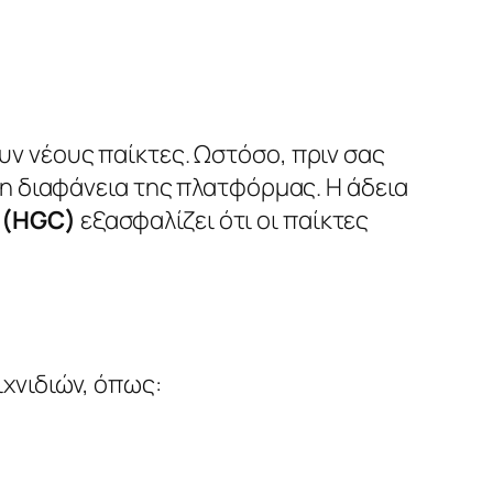
ν νέους παίκτες. Ωστόσο, πριν σας
τη διαφάνεια της πλατφόρμας. Η άδεια
 (HGC)
εξασφαλίζει ότι οι παίκτες
χνιδιών, όπως: