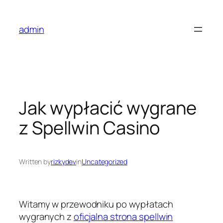
Skip
to
admin
content
Jak wypłacić wygrane
z Spellwin Casino
Written by
rizkydev
in
Uncategorized
Witamy w przewodniku po wypłatach
wygranych z
oficjalna strona spellwin