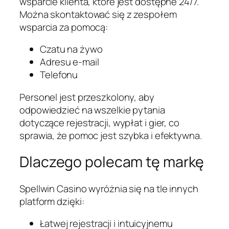
wsparcie klienta, które jest dostępne 24/7.
Można skontaktować się z zespołem
wsparcia za pomocą:
Czatu na żywo
Adresu e-mail
Telefonu
Personel jest przeszkolony, aby
odpowiedzieć na wszelkie pytania
dotyczące rejestracji, wypłat i gier, co
sprawia, że pomoc jest szybka i efektywna.
Dlaczego polecam tę markę
Spellwin Casino wyróżnia się na tle innych
platform dzięki:
Łatwej rejestracji i intuicyjnemu