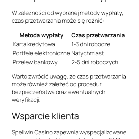
W zależności od wybranej metody wypłaty,
czas przetwarzania może się różnić:
Metoda wypłaty
Czas przetwarzania
Karta kredytowa
1-3 dni robocze
Portfele elektroniczne
Natychmiast
Przelew bankowy
2-5 dni roboczych
Warto zwrócić uwagę, że czas przetwarzania
może również zależeć od procedur
bezpieczeństwa oraz ewentualnych
weryfikacji.
Wsparcie klienta
Spellwin Casino zapewnia wyspecjalizowane