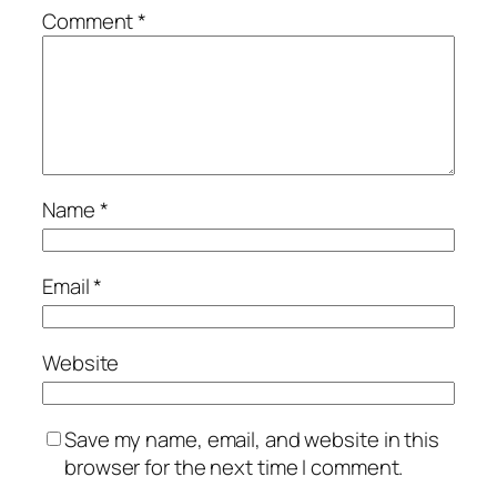
Comment
*
Name
*
Email
*
Website
Save my name, email, and website in this
browser for the next time I comment.