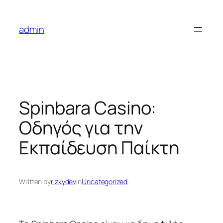
Skip
to
admin
content
Spinbara Casino:
Οδηγός για την
Εκπαίδευση Παίκτη
Written by
rizkydev
in
Uncategorized