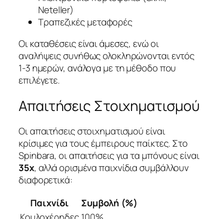
Neteller)
Τραπεζικές μεταφορές
Οι καταθέσεις είναι άμεσες, ενώ οι
αναλήψεις συνήθως ολοκληρώνονται εντός
1-3 ημερών, ανάλογα με τη μέθοδο που
επιλέγετε.
Απαιτήσεις Στοιχηματισμού
Οι απαιτήσεις στοιχηματισμού είναι
κρίσιμες για τους έμπειρους παίκτες. Στο
Spinbara, οι απαιτήσεις για τα μπόνους είναι
35x
, αλλά ορισμένα παιχνίδια συμβάλλουν
διαφορετικά:
Παιχνίδι
Συμβολή (%)
Κουλοχέρηδες
100%