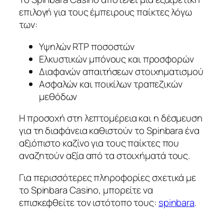
επιλογή για τους έμπειρους παίκτες λόγω
των:
Υψηλών RTP ποσοστών
Ελκυστικών μπόνους και προσφορών
Διαφανών απαιτήσεων στοιχηματισμού
Ασφαλών και ποικίλων τραπεζικών
μεθόδων
Η προσοχή στη λεπτομέρεια και η δέσμευση
για τη διαφάνεια καθιστούν το Spinbara ένα
αξιόπιστο καζίνο για τους παίκτες που
αναζητούν αξία από τα στοιχήματά τους.
Για περισσότερες πληροφορίες σχετικά με
το Spinbara Casino, μπορείτε να
επισκεφθείτε τον ιστότοπο τους:
spinbara
.