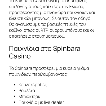
Το Spinbara Casino είναι μια δημοφιλής
επιλογή για τους παίκτες στην Ελλάδα,
προσφέροντας μια πληθώρα παιχνιδιών και
ελκυστικών μπόνους. Σε αυτόν τον οδηγό,
θα αναλύσουμε τις βασικές πτυχές του
καζίνο, όπως οι RTP, οι όροι μπόνους και οι
απαιτήσεις στοιχηματισμού.
Παιχνίδια στο Spinbara
Casino
Το Spinbara προσφέρει μια ευρεία γκάμα
παιχνιδιών, περιλαμβάνοντας:
Κουλοχέρηδες
Ρουλέτα
Μπλάκτζακ
Παιχνίδια με live dealer