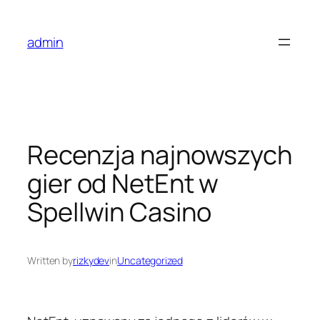
Skip
to
admin
content
Recenzja najnowszych
gier od NetEnt w
Spellwin Casino
Written by
rizkydev
in
Uncategorized