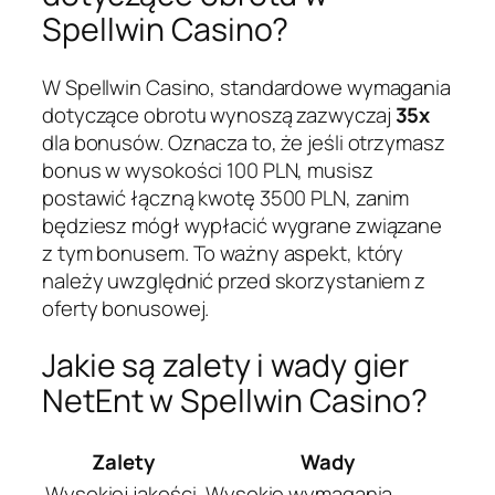
Spellwin Casino?
W Spellwin Casino, standardowe wymagania
dotyczące obrotu wynoszą zazwyczaj
35x
dla bonusów. Oznacza to, że jeśli otrzymasz
bonus w wysokości 100 PLN, musisz
postawić łączną kwotę 3500 PLN, zanim
będziesz mógł wypłacić wygrane związane
z tym bonusem. To ważny aspekt, który
należy uwzględnić przed skorzystaniem z
oferty bonusowej.
Jakie są zalety i wady gier
NetEnt w Spellwin Casino?
Zalety
Wady
Wysokiej jakości
Wysokie wymagania