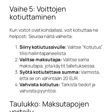
Vaihe 5: Voittojen
kotiuttaminen
Kun voitot ovat kohdallasi, voit kotiuttaa ne
helposti. Seuraa näitä vaiheita:
Siirry kotiutussivulle:
Valitse “Kotiutus”
tilisi hallintapaneelista.
Valitse maksutapa:
Valitse sama
maksutapa, jota käytit talletuksessa.
Syötä kotiutettava summa:
Varmista,
että se on vähintään 20 EUR.
Vahvista kotiutus:
Tarkista tiedot ja
vahvista pyyntösi.
Taulukko: Maksutapojen
vertailu