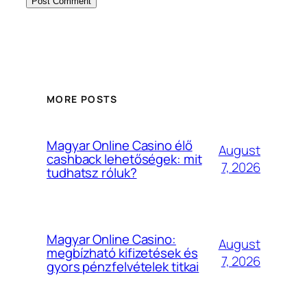
MORE POSTS
Magyar Online Casino élő
August
cashback lehetőségek: mit
7, 2026
tudhatsz róluk?
Magyar Online Casino:
August
megbízható kifizetések és
7, 2026
gyors pénzfelvételek titkai