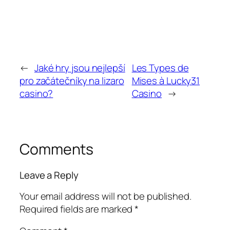
←
Jaké hry jsou nejlepší
Les Types de
pro začátečníky na lizaro
Mises à Lucky31
casino?
Casino
→
Comments
Leave a Reply
Your email address will not be published.
Required fields are marked
*