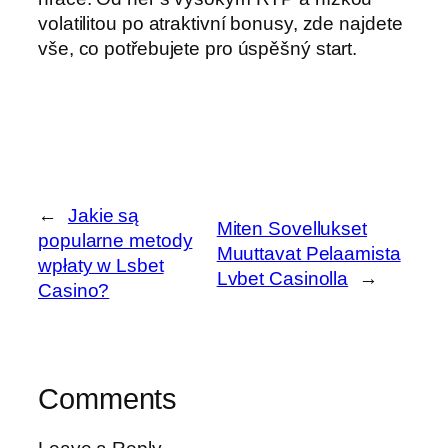
volatilitou po atraktivní bonusy, zde najdete
vše, co potřebujete pro úspěšný start.
←
Jakie są
Miten Sovellukset
popularne metody
Muuttavat Pelaamista
wpłaty w Lsbet
Lvbet Casinolla
→
Casino?
Comments