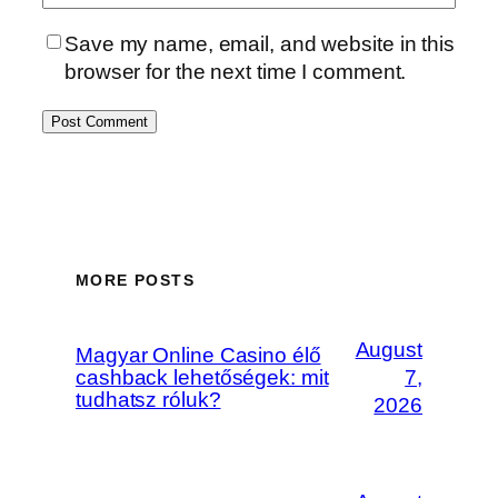
Save my name, email, and website in this
browser for the next time I comment.
MORE POSTS
August
Magyar Online Casino élő
cashback lehetőségek: mit
7,
tudhatsz róluk?
2026