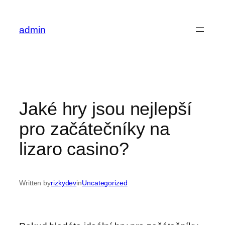
Skip
to
admin
content
Jaké hry jsou nejlepší
pro začátečníky na
lizaro casino?
Written by
rizkydev
in
Uncategorized