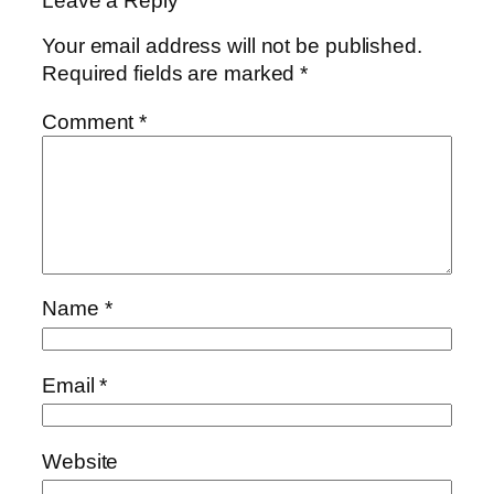
Leave a Reply
Your email address will not be published.
Required fields are marked
*
Comment
*
Name
*
Email
*
Website