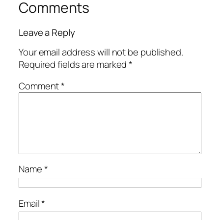
Comments
Leave a Reply
Your email address will not be published.
Required fields are marked
*
Comment
*
Name
*
Email
*