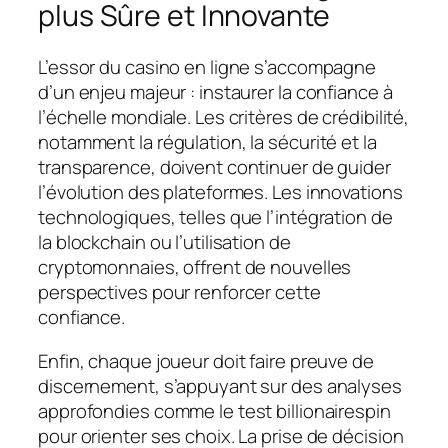
plus Sûre et Innovante
L’essor du casino en ligne s’accompagne
d’un enjeu majeur : instaurer la confiance à
l’échelle mondiale. Les critères de crédibilité,
notamment la régulation, la sécurité et la
transparence, doivent continuer de guider
l’évolution des plateformes. Les innovations
technologiques, telles que l’intégration de
la blockchain ou l’utilisation de
cryptomonnaies, offrent de nouvelles
perspectives pour renforcer cette
confiance.
Enfin, chaque joueur doit faire preuve de
discernement, s’appuyant sur des analyses
approfondies comme le test billionairespin
pour orienter ses choix. La prise de décision