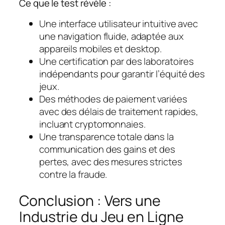
Ce que le test révèle :
Une interface utilisateur intuitive avec
une navigation fluide, adaptée aux
appareils mobiles et desktop.
Une certification par des laboratoires
indépendants pour garantir l’équité des
jeux.
Des méthodes de paiement variées
avec des délais de traitement rapides,
incluant cryptomonnaies.
Une transparence totale dans la
communication des gains et des
pertes, avec des mesures strictes
contre la fraude.
Conclusion : Vers une
Industrie du Jeu en Ligne