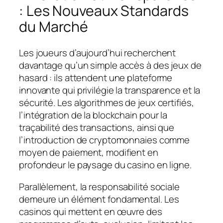
: Les Nouveaux Standards
du Marché
Les joueurs d’aujourd’hui recherchent
davantage qu’un simple accès à des jeux de
hasard : ils attendent une plateforme
innovante qui privilégie la transparence et la
sécurité. Les algorithmes de jeux certifiés,
l’intégration de la blockchain pour la
traçabilité des transactions, ainsi que
l’introduction de cryptomonnaies comme
moyen de paiement, modifient en
profondeur le paysage du casino en ligne.
Parallèlement, la responsabilité sociale
demeure un élément fondamental. Les
casinos qui mettent en œuvre des