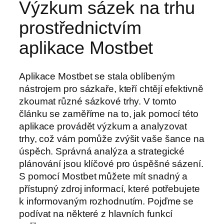
Výzkum sázek na trhu
prostřednictvím
aplikace Mostbet
Aplikace Mostbet se stala oblíbeným
nástrojem pro sázkaře, kteří chtějí efektivně
zkoumat různé sázkové trhy. V tomto
článku se zaměříme na to, jak pomocí této
aplikace provádět výzkum a analyzovat
trhy, což vám pomůže zvýšit vaše šance na
úspěch. Správná analýza a strategické
plánování jsou klíčové pro úspěšné sázení.
S pomocí Mostbet můžete mít snadný a
přístupný zdroj informací, které potřebujete
k informovaným rozhodnutím. Pojďme se
podívat na některé z hlavních funkcí