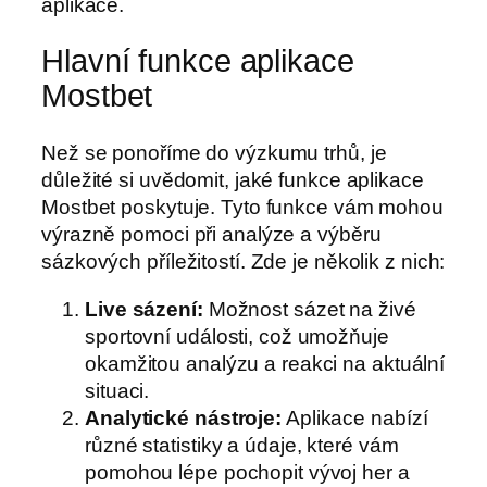
aplikace.
Hlavní funkce aplikace
Mostbet
Než se ponoříme do výzkumu trhů, je
důležité si uvědomit, jaké funkce aplikace
Mostbet poskytuje. Tyto funkce vám mohou
výrazně pomoci při analýze a výběru
sázkových příležitostí. Zde je několik z nich:
Live sázení:
Možnost sázet na živé
sportovní události, což umožňuje
okamžitou analýzu a reakci na aktuální
situaci.
Analytické nástroje:
Aplikace nabízí
různé statistiky a údaje, které vám
pomohou lépe pochopit vývoj her a