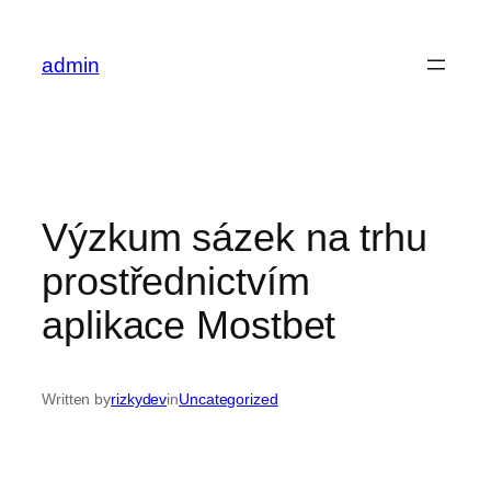
Skip
to
admin
content
Výzkum sázek na trhu
prostřednictvím
aplikace Mostbet
Written by
rizkydev
in
Uncategorized