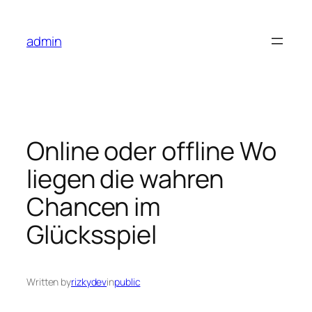
Skip
to
admin
content
Online oder offline Wo
liegen die wahren
Chancen im
Glücksspiel
Written by
rizkydev
in
public