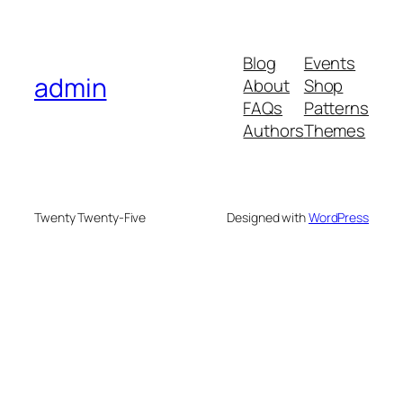
Blog
Events
admin
About
Shop
FAQs
Patterns
Authors
Themes
Twenty Twenty-Five
Designed with
WordPress