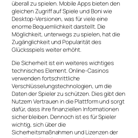
überall zu spielen. Mobile Apps bieten den
gleichen Zugriff auf Spiele und Boni wie
Desktop-Versionen, was für viele eine
enorme Bequemlichkeit darstellt. Die
Möglichkeit, unterwegs zu spielen, hat die
Zugänglichkeit und Popularität des
Glücksspiels weiter erhöht.
Die Sicherheit ist ein weiteres wichtiges
technisches Element. Online-Casinos
verwenden fortschrittliche
Verschlüsselungstechnologien, um die
Daten der Spieler zu schützen. Dies gibt den
Nutzern Vertrauen in die Plattform und sorgt
dafür, dass ihre finanziellen Informationen
sicher bleiben. Dennoch ist es für Spieler
wichtig, sich über die
Sicherheitsmaßnahmen und Lizenzen der