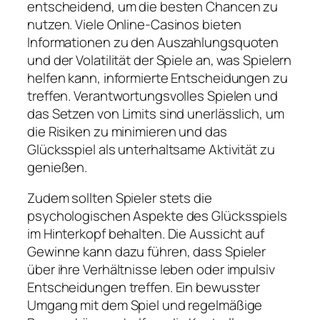
entscheidend, um die besten Chancen zu
nutzen. Viele Online-Casinos bieten
Informationen zu den Auszahlungsquoten
und der Volatilität der Spiele an, was Spielern
helfen kann, informierte Entscheidungen zu
treffen. Verantwortungsvolles Spielen und
das Setzen von Limits sind unerlässlich, um
die Risiken zu minimieren und das
Glücksspiel als unterhaltsame Aktivität zu
genießen.
Zudem sollten Spieler stets die
psychologischen Aspekte des Glücksspiels
im Hinterkopf behalten. Die Aussicht auf
Gewinne kann dazu führen, dass Spieler
über ihre Verhältnisse leben oder impulsiv
Entscheidungen treffen. Ein bewusster
Umgang mit dem Spiel und regelmäßige