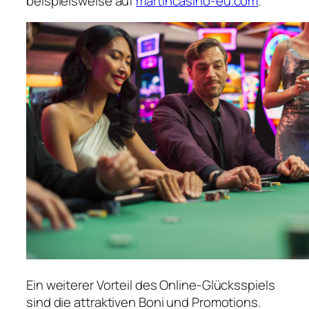
beispielsweise auf
martincasino-eu.com
.
Ein weiterer Vorteil des Online-Glücksspiels
sind die attraktiven Boni und Promotions.