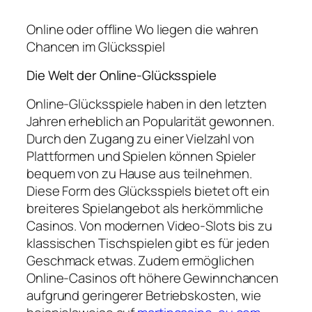
Online oder offline Wo liegen die wahren
Chancen im Glücksspiel
Die Welt der Online-Glücksspiele
Online-Glücksspiele haben in den letzten
Jahren erheblich an Popularität gewonnen.
Durch den Zugang zu einer Vielzahl von
Plattformen und Spielen können Spieler
bequem von zu Hause aus teilnehmen.
Diese Form des Glücksspiels bietet oft ein
breiteres Spielangebot als herkömmliche
Casinos. Von modernen Video-Slots bis zu
klassischen Tischspielen gibt es für jeden
Geschmack etwas. Zudem ermöglichen
Online-Casinos oft höhere Gewinnchancen
aufgrund geringerer Betriebskosten, wie