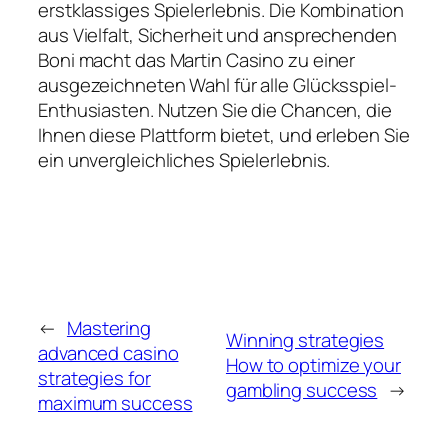
erstklassiges Spielerlebnis. Die Kombination
aus Vielfalt, Sicherheit und ansprechenden
Boni macht das Martin Casino zu einer
ausgezeichneten Wahl für alle Glücksspiel-
Enthusiasten. Nutzen Sie die Chancen, die
Ihnen diese Plattform bietet, und erleben Sie
ein unvergleichliches Spielerlebnis.
←
Mastering
Winning strategies
advanced casino
How to optimize your
strategies for
gambling success
→
maximum success