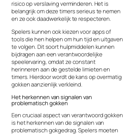
risico op verslaving verminderen. Het is
belangrijk om deze timers serieus te nemen
en ze ook daadwerkelijk te respecteren.
Spelers kunnen ook kiezen voor apps of
tools die hen helpen om hun tijd en uitgaven
te volgen. Dit soort hulpmiddelen kunnen
bijdragen aan een verantwoordelijke
speelervaring, omdat ze constant
herinneren aan de gestelde limieten en
timers. Hierdoor wordt de kans op overmatig
gokken aanzienlijk verkleind.
Het herkennen van signalen van
problematisch gokken
Een cruciaal aspect van verantwoord gokken
is het herkennen van de signalen van
problematisch gokgedrag. Spelers moeten