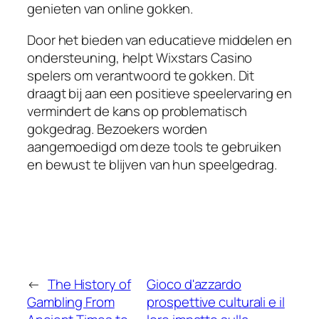
genieten van online gokken.
Door het bieden van educatieve middelen en
ondersteuning, helpt Wixstars Casino
spelers om verantwoord te gokken. Dit
draagt bij aan een positieve speelervaring en
vermindert de kans op problematisch
gokgedrag. Bezoekers worden
aangemoedigd om deze tools te gebruiken
en bewust te blijven van hun speelgedrag.
←
The History of
Gioco d'azzardo
Gambling From
prospettive culturali e il