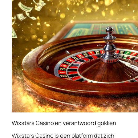
Wixstars Casino en verantwoord gokken
Wixstars Casino is een platform dat zich