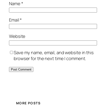
Name
*
Email
*
Website
Save my name, email, and website in this
browser for the next time I comment.
MORE POSTS