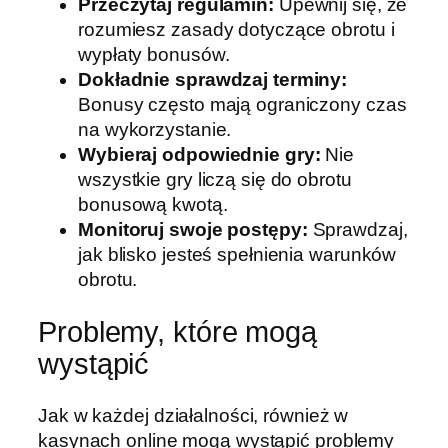
Przeczytaj regulamin:
Upewnij się, że
rozumiesz zasady dotyczące obrotu i
wypłaty bonusów.
Dokładnie sprawdzaj terminy:
Bonusy często mają ograniczony czas
na wykorzystanie.
Wybieraj odpowiednie gry:
Nie
wszystkie gry liczą się do obrotu
bonusową kwotą.
Monitoruj swoje postępy:
Sprawdzaj,
jak blisko jesteś spełnienia warunków
obrotu.
Problemy, które mogą
wystąpić
Jak w każdej działalności, również w
kasynach online mogą wystąpić problemy