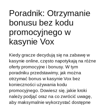
Poradnik: Otrzymanie
bonusu bez kodu
promocyjnego w
kasynie Vox
Kiedy gracze decydują się na zabawę w
kasynie online, często napotykają na różne
oferty promocyjne i bonusy. W tym
poradniku przedstawimy, jak można
otrzymać bonus w kasynie Vox bez
konieczności używania kodu
promocyjnego. Dowiesz się, jakie kroki
należy podjąć oraz na co zwrócić uwagę,
aby maksymalnie wykorzystać dostępne