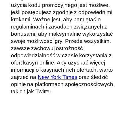
użycia kodu promocyjnego jest możliwe,
jeśli postępujesz zgodnie z odpowiednimi
krokami. Ważne jest, aby pamiętać o
regulaminach i zasadach związanych z
bonusami, aby maksymalnie wykorzystać
swoje możliwości gry. Przede wszystkim,
zawsze zachowuj ostrożność i
odpowiedzialność w czasie korzystania z
ofert kasyn online. Aby uzyskać więcej
informacji o kasynach i ich ofertach, warto
zajrzeć na
New York Times
oraz śledzić
opinie na platformach społecznościowych,
takich jak Twitter.