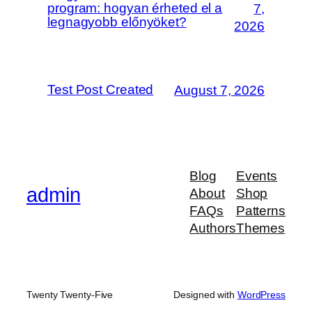
program: hogyan érheted el a
7,
legnagyobb előnyöket?
2026
Test Post Created
August 7, 2026
Blog
Events
admin
About
Shop
FAQs
Patterns
Authors
Themes
Twenty Twenty-Five
Designed with
WordPress