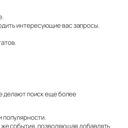
е.
одить интересующие вас запросы.
татов.
е делают поиск еще более
и популярности.
те же события, позволяющая добавлять