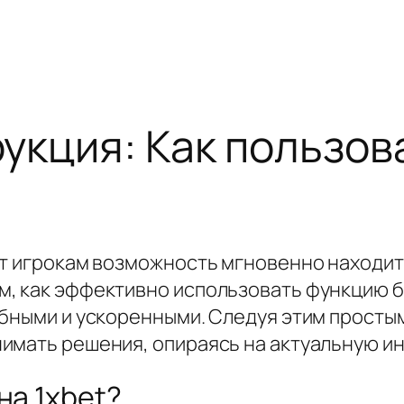
укция: Как пользо
т игрокам возможность мгновенно находить
, как эффективно использовать функцию бы
обными и ускоренными. Следуя этим просты
нимать решения, опираясь на актуальную 
на 1xbet?