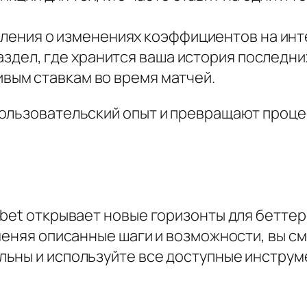
ления о изменениях коэффициентов на инт
здел, где хранится ваша история последни
ивым ставкам во время матчей.
ользовательский опыт и превращают процес
xbet открывает новые горизонты для бетте
меняя описанные шаги и возможности, вы см
ьны и используйте все доступные инструм