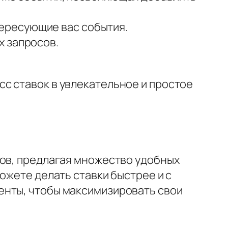
ересующие вас события.
х запросов.
с ставок в увлекательное и простое
ров, предлагая множество удобных
ожете делать ставки быстрее и с
енты, чтобы максимизировать свои