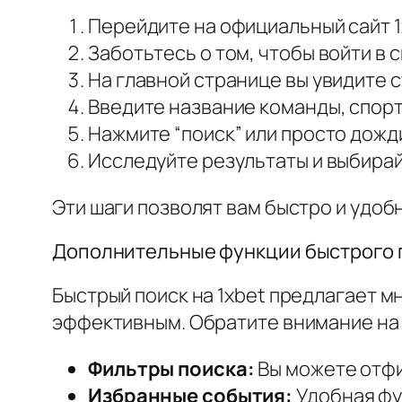
Перейдите на официальный сайт 1
Заботьтесь о том, чтобы войти в 
На главной странице вы увидите 
Введите название команды, спорт
Нажмите “поиск” или просто дожд
Исследуйте результаты и выбирай
Эти шаги позволят вам быстро и удоб
Дополнительные функции быстрого 
Быстрый поиск на 1xbet предлагает 
эффективным. Обратите внимание на
Фильтры поиска:
Вы можете отфи
Избранные события:
Удобная фун