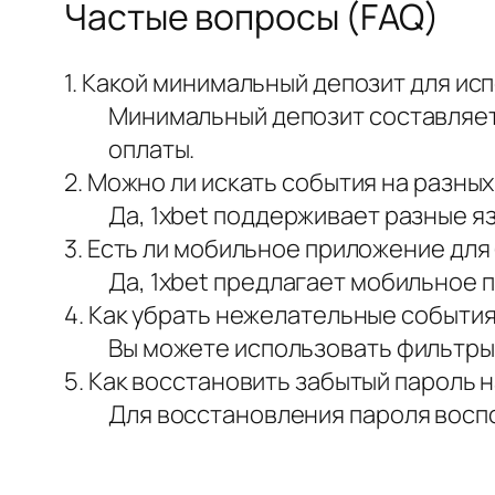
Частые вопросы (FAQ)
1. Какой минимальный депозит для ис
Минимальный депозит составляет 
оплаты.
2. Можно ли искать события на разных
Да, 1xbet поддерживает разные я
3. Есть ли мобильное приложение для
Да, 1xbet предлагает мобильное 
4. Как убрать нежелательные события
Вы можете использовать фильтры,
5. Как восстановить забытый пароль н
Для восстановления пароля воспо