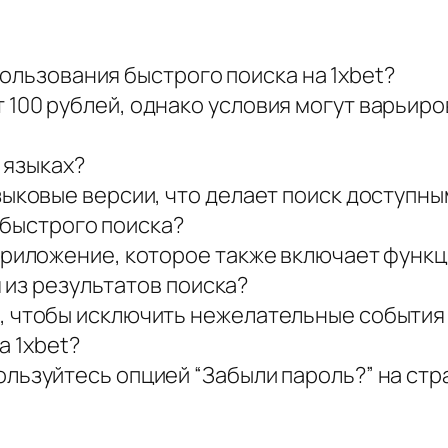
пользования быстрого поиска на 1xbet?
100 рублей, однако условия могут варьиро
 языках?
зыковые версии, что делает поиск доступны
 быстрого поиска?
приложение, которое также включает функц
 из результатов поиска?
 чтобы исключить нежелательные события 
а 1xbet?
льзуйтесь опцией “Забыли пароль?” на стр