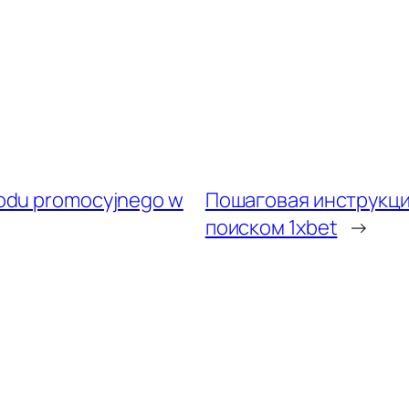
kodu promocyjnego w
Пошаговая инструкци
поиском 1xbet
→