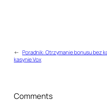
←
Poradnik: Otrzymanie bonusu bez 
kasynie Vox
Comments