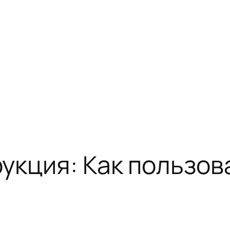
укция: Как пользо