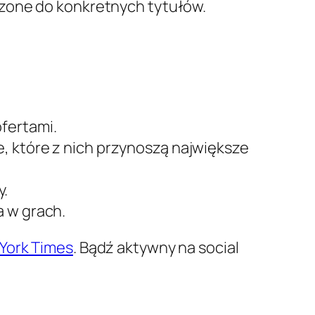
iczone do konkretnych tytułów.
fertami.
, które z nich przynoszą największe
y.
a w grach.
York Times
. Bądź aktywny na social