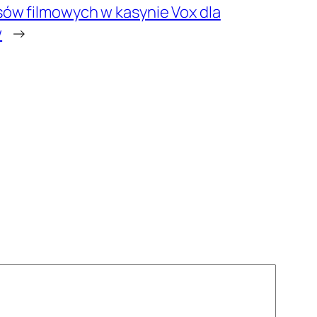
sów filmowych w kasynie Vox dla
w
→