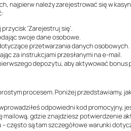
 najpierw należy zarejestrować się w kasynie
ć:
 przycisk ‘Zarejestruj się’.
podając swoje dane osobowe.
 dotyczące przetwarzania danych osobowych.
jąc za instrukcjami przesłanymi na e-mail.
j pierwszego depozytu, aby aktywować bonus p
prostym procesem. Poniżej przedstawiamy, jak
e wprowadziłeś odpowiedni kod promocyjny, je
ę mailową, gdzie znajdziesz potwierdzenie ak
 – często są tam szczegółowe warunki dotyc