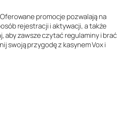
. Oferowane promocje pozwalają na
b rejestracji i aktywacji, a także
j, aby zawsze czytać regulaminy i brać
j swoją przygodę z kasynem Vox i