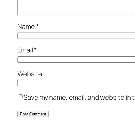
Name
*
Email
*
Website
Save my name, email, and website in t