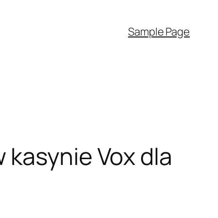
Sample Page
 kasynie Vox dla