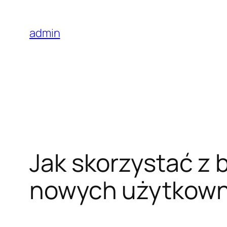
Skip
to
admin
content
Jak skorzystać z 
nowych użytkow