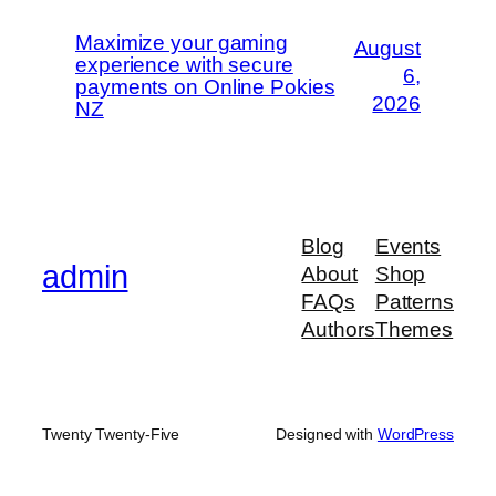
Maximize your gaming
August
experience with secure
6,
payments on Online Pokies
2026
NZ
Blog
Events
admin
About
Shop
FAQs
Patterns
Authors
Themes
Twenty Twenty-Five
Designed with
WordPress