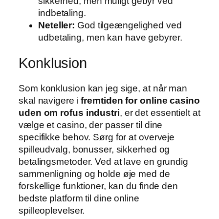
sikkerhed, men muligt gebyr ved
indbetaling.
Neteller:
God tilgeængelighed ved
udbetaling, men kan have gebyrer.
Konklusion
Som konklusion kan jeg sige, at når man
skal navigere i
fremtiden for online casino
uden om rofus industri
, er det essentielt at
vælge et casino, der passer til dine
specifikke behov. Sørg for at overveje
spilleudvalg, bonusser, sikkerhed og
betalingsmetoder. Ved at lave en grundig
sammenligning og holde øje med de
forskellige funktioner, kan du finde den
bedste platform til dine online
spilleoplevelser.