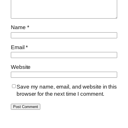
Name
*
Email
*
Website
Save my name, email, and website in this
browser for the next time I comment.