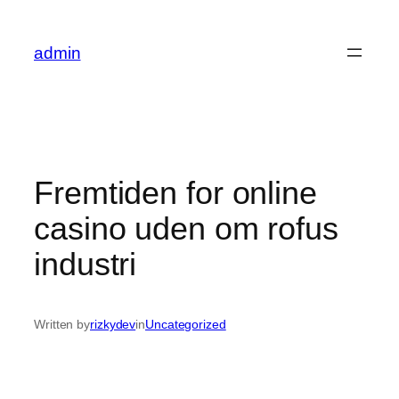
Skip
to
admin
content
Fremtiden for online
casino uden om rofus
industri
Written by
rizkydev
in
Uncategorized