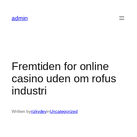
Skip
to
admin
content
Fremtiden for online
casino uden om rofus
industri
Written by
rizkydev
in
Uncategorized