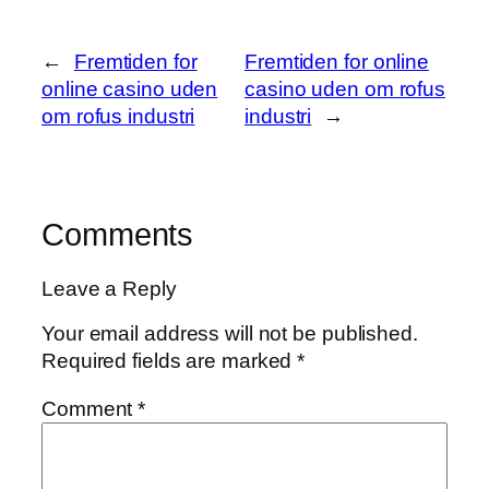
←
Fremtiden for
Fremtiden for online
online casino uden
casino uden om rofus
om rofus industri
industri
→
Comments
Leave a Reply
Your email address will not be published.
Required fields are marked
*
Comment
*