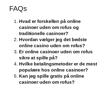
FAQs
Hvad er forskellen på online
casinoer uden om rofus og
traditionelle casinoer?
Hvordan vælger jeg det bedste
online casino uden om rofus?
Er online casinoer uden om rofus
sikre at spille på?
Hvilke betalingsmetoder er de mest
populære hos online casinoer?
Kan jeg spille gratis på online
casinoer uden om rofus?