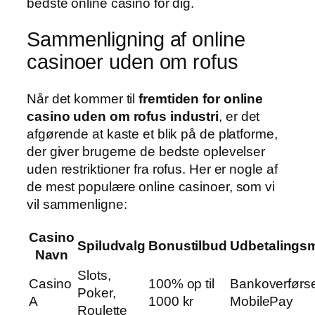
bedste online casino for dig.
Sammenligning af online
casinoer uden om rofus
Når det kommer til
fremtiden for online
casino uden om rofus industri
, er det
afgørende at kaste et blik på de platforme,
der giver brugerne de bedste oplevelser
uden restriktioner fra rofus. Her er nogle af
de mest populære online casinoer, som vi
vil sammenligne:
Casino
Spiludvalg
Bonustilbud
Udbetalings
Navn
Slots,
Casino
100% op til
Bankoverførse
Poker,
A
1000 kr
MobilePay
Roulette