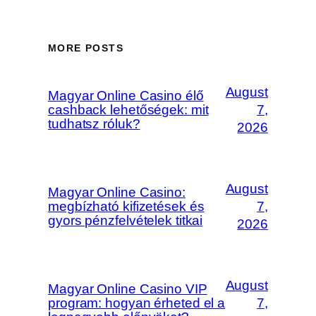
MORE POSTS
August
Magyar Online Casino élő
cashback lehetőségek: mit
7,
tudhatsz róluk?
2026
August
Magyar Online Casino:
megbízható kifizetések és
7,
gyors pénzfelvételek titkai
2026
August
Magyar Online Casino VIP
program: hogyan érheted el a
7,