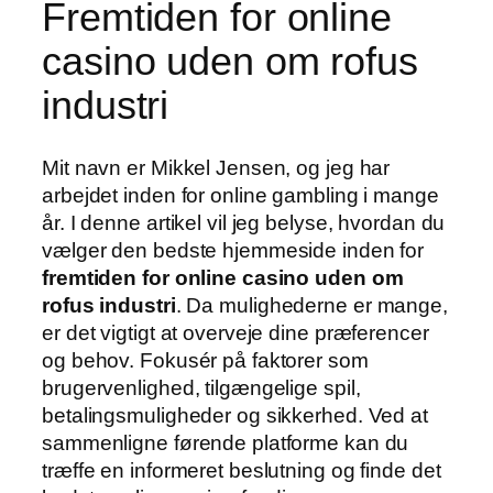
Fremtiden for online
casino uden om rofus
industri
Mit navn er Mikkel Jensen, og jeg har
arbejdet inden for online gambling i mange
år. I denne artikel vil jeg belyse, hvordan du
vælger den bedste hjemmeside inden for
fremtiden for online casino uden om
rofus industri
. Da mulighederne er mange,
er det vigtigt at overveje dine præferencer
og behov. Fokusér på faktorer som
brugervenlighed, tilgængelige spil,
betalingsmuligheder og sikkerhed. Ved at
sammenligne førende platforme kan du
træffe en informeret beslutning og finde det