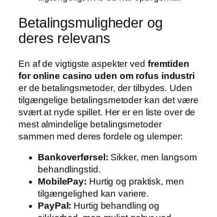
Betalingsmuligheder og
deres relevans
En af de vigtigste aspekter ved
fremtiden
for online casino uden om rofus industri
er de betalingsmetoder, der tilbydes. Uden
tilgængelige betalingsmetoder kan det være
svært at nyde spillet. Her er en liste over de
mest almindelige betalingsmetoder
sammen med deres fordele og ulemper:
Bankoverførsel:
Sikker, men langsom
behandlingstid.
MobilePay:
Hurtig og praktisk, men
tilgængelighed kan variere.
PayPal:
Hurtig behandling og