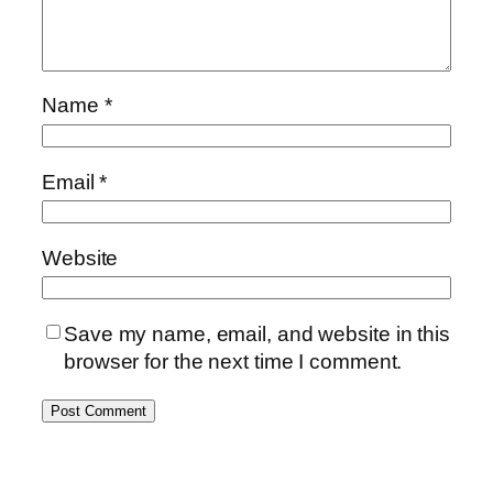
Name
*
Email
*
Website
Save my name, email, and website in this
browser for the next time I comment.