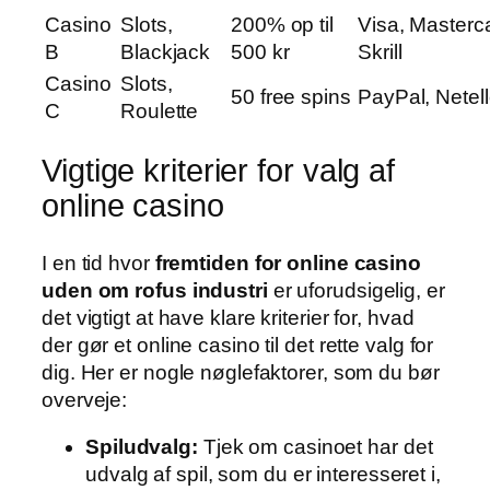
Casino
Slots,
200% op til
Visa, Masterc
B
Blackjack
500 kr
Skrill
Casino
Slots,
50 free spins
PayPal, Netell
C
Roulette
Vigtige kriterier for valg af
online casino
I en tid hvor
fremtiden for online casino
uden om rofus industri
er uforudsigelig, er
det vigtigt at have klare kriterier for, hvad
der gør et online casino til det rette valg for
dig. Her er nogle nøglefaktorer, som du bør
overveje:
Spiludvalg:
Tjek om casinoet har det
udvalg af spil, som du er interesseret i,