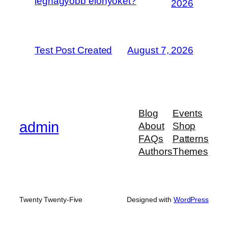
legnagyobb előnyöket?
2026
Test Post Created
August 7, 2026
Blog
Events
admin
About
Shop
FAQs
Patterns
Authors
Themes
Twenty Twenty-Five
Designed with
WordPress