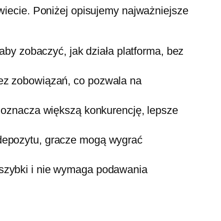
świecie. Poniżej opisujemy najważniejsze
by zobaczyć, jak działa platforma, bez
ez zobowiązań, co pozwala na
 oznacza większą konkurencję, lepsze
depozytu, gracze mogą wygrać
j szybki i nie wymaga podawania