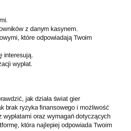
mi.
ytkowników z danym kasynem.
sowymi, które odpowiadają Twoim
 interesują.
acji wypłat.
awdzić, jak działa świat gier
k brak ryzyka finansowego i możliwość
 z wypłatami oraz wymagań dotyczących
atformę, która najlepiej odpowiada Twoim