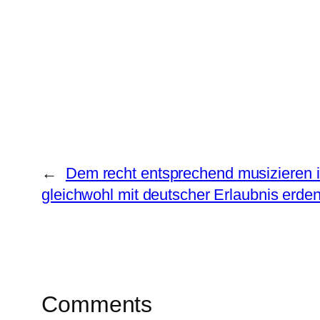
←
Dem recht entsprechend musizieren in
gleichwohl mit deutscher Erlaubnis erden
Comments