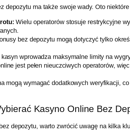
ez depozytu ma także swoje wady. Oto niektóre 
rotu:
Wielu operatorów stosuje restrykcyjne w
ranych.
onusy bez depozytu mogą dotyczyć tylko określ
 kasyn wprowadza maksymalne limity na wygr
line jest pełen nieuczciwych operatorów, więc
na mogą wymagać dodatkowych weryfikacji, c
Wybierać Kasyno Online Bez De
ez depozytu, warto zwrócić uwagę na kilka klu