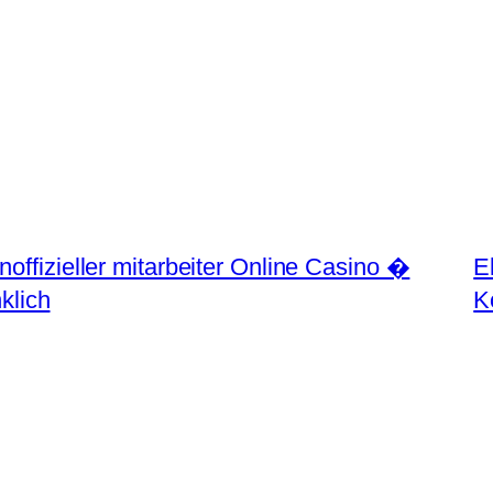
offizieller mitarbeiter Online Casino �
E
klich
K