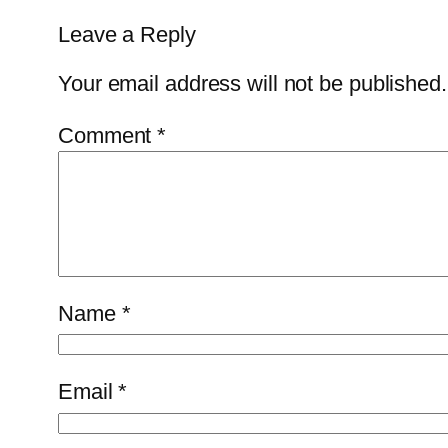
Leave a Reply
Your email address will not be published.
Comment
*
Name
*
Email
*