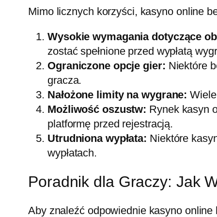
Mimo licznych korzyści, kasyno online b
Wysokie wymagania dotyczące ob
zostać spełnione przed wypłatą wyg
Ograniczone opcje gier:
Niektóre b
gracza.
Nałożone limity na wygrane:
Wiele
Możliwość oszustw:
Rynek kasyn on
platformę przed rejestracją.
Utrudniona wypłata:
Niektóre kasy
wypłatach.
Poradnik dla Graczy: Jak 
Aby znaleźć odpowiednie kasyno online b