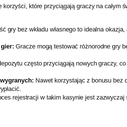
e korzyści, które przyciągają graczy na całym 
ć gry bez wkładu własnego to idealna okazja, a
gier:
Gracze mogą testować różnorodne gry b
epozytu często przyciągają nowych graczy, co
 wygranych:
Nawet korzystając z bonusu bez 
ypłacić.
ces rejestracji w takim kasynie jest zazwycza