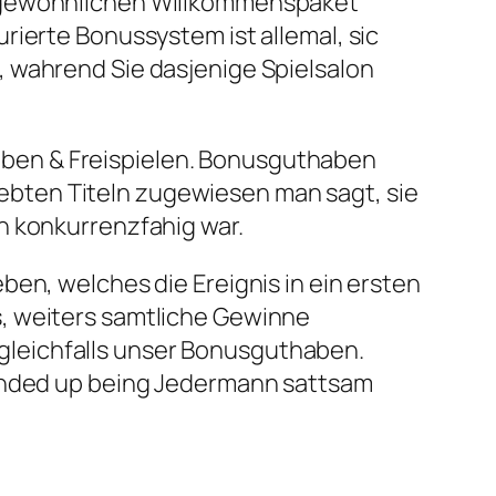
ergewohnlichen Willkommenspaket
rierte Bonussystem ist allemal, sic
, wahrend Sie dasjenige Spielsalon
ben & Freispielen. Bonusguthaben
liebten Titeln zugewiesen man sagt, sie
h konkurrenzfahig war.
ben, welches die Ereignis in ein ersten
s, weiters samtliche Gewinne
gleichfalls unser Bonusguthaben.
 ended up being Jedermann sattsam