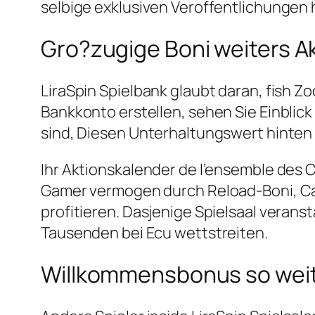
selbige exklusiven Veroffentlichungen h
Gro?zugige Boni weiters A
LiraSpin Spielbank glaubt daran, fish Z
Bankkonto erstellen, sehen Sie Einblic
sind, Diesen Unterhaltungswert hinten
Ihr Aktionskalender de l’ensemble des 
Gamer vermogen durch Reload-Boni, Ca
profitieren. Dasjenige Spielsaal verans
Tausenden bei Ecu wettstreiten.
Willkommensbonus so weit 