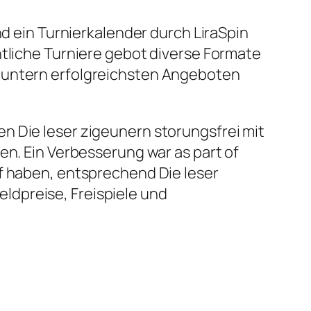
nd ein Turnierkalender durch LiraSpin
ntliche Turniere gebot diverse Formate
e untern erfolgreichsten Angeboten
n Die leser zigeunern storungsfrei mit
en. Ein Verbesserung war as part of
ff haben, entsprechend Die leser
ldpreise, Freispiele und