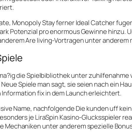
iert.
date, Monopoly Stay ferner Ideal Catcher fug
mark Potenzial pro enormous Gewinne hinzu. U
nderem Are living-Vortragen unter anderem m
Spiele
usma?ig die Spielbibliothek unter zuhilfenah
Neue Spiele man sagt, sie seien nach ein Ha
nformation fix in dem Launch erleichtert.
lusive Name, nachfolgende Die kunden uff kei
esonders je LiraSpin Kasino-Glucksspieler rea
ve Mechaniken unter anderem spezielle Bonusf