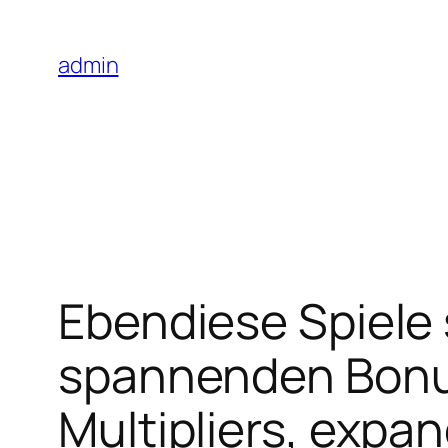
Skip
to
admin
content
Ebendiese Spiele
spannenden Bonus
Multipliers, expa