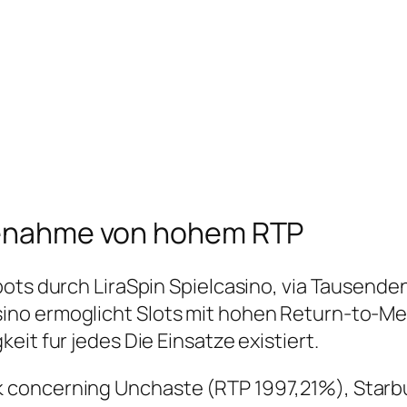
lfenahme von hohem RTP
ots durch LiraSpin Spielcasino, via Tausenden 
ino ermoglicht Slots mit hohen Return-to-M
it fur jedes Die Einsatze existiert.
 concerning Unchaste (RTP 1997,21%), Starbu