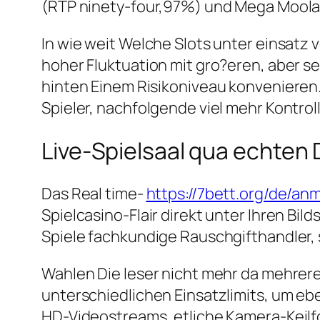
(RTP ninety-four,97%) und Mega Moolah
In wie weit Welche Slots unter einsatz
hoher Fluktuation mit gro?eren, aber s
hinten Einem Risikoniveau konvenieren.
Spieler, nachfolgende viel mehr Kontrol
Live-Spielsaal qua echten 
Das Real time-
https://7bett.org/de/an
Spielcasino-Flair direkt unter Ihren Bi
Spiele fachkundige Rauschgifthandler, 
Wahlen Die leser nicht mehr da mehrere
unterschiedlichen Einsatzlimits, um eb
HD-Videostreams, etliche Kamera-Keilfor