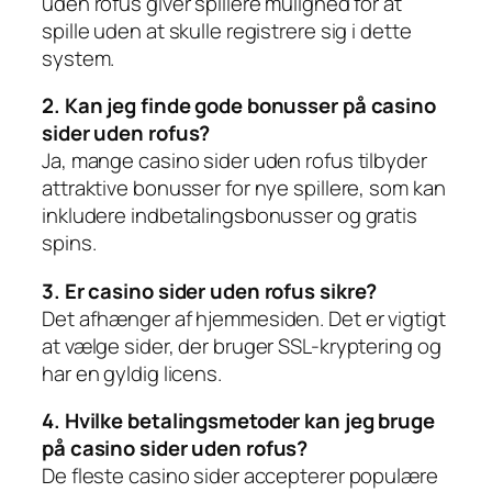
uden rofus giver spillere mulighed for at
spille uden at skulle registrere sig i dette
system.
2. Kan jeg finde gode bonusser på casino
sider uden rofus?
Ja, mange casino sider uden rofus tilbyder
attraktive bonusser for nye spillere, som kan
inkludere indbetalingsbonusser og gratis
spins.
3. Er casino sider uden rofus sikre?
Det afhænger af hjemmesiden. Det er vigtigt
at vælge sider, der bruger SSL-kryptering og
har en gyldig licens.
4. Hvilke betalingsmetoder kan jeg bruge
på casino sider uden rofus?
De fleste casino sider accepterer populære