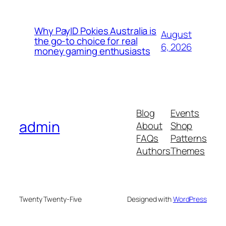
Why PayID Pokies Australia is
August
the go-to choice for real
6, 2026
money gaming enthusiasts
Blog
Events
admin
About
Shop
FAQs
Patterns
Authors
Themes
Twenty Twenty-Five
Designed with
WordPress