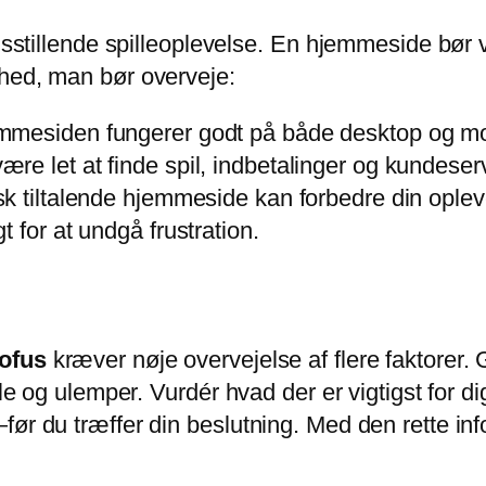
edsstillende spilleoplevelse. En hjemmeside bør v
ghed, man bør overveje:
emmesiden fungerer godt på både desktop og mo
ære let at finde spil, indbetalinger og kundeser
k tiltalende hjemmeside kan forbedre din oplev
 for at undgå frustration.
rofus
kræver nøje overvejelse af flere faktorer
dele og ulemper. Vurdér hvad der er vigtigst for
ør du træffer din beslutning. Med den rette inf