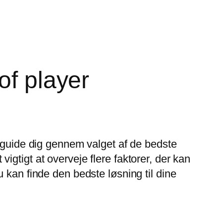
of player
g guide dig gennem valget af de bedste
igtigt at overveje flere faktorer, der kan
 kan finde den bedste løsning til dine