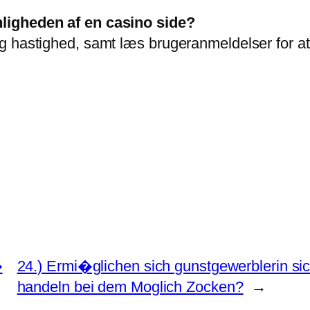
ligheden af en casino side?
 hastighed, samt læs brugeranmeldelser for at 
�
24.) Ermi�glichen sich gunstgewerblerin sic
handeln bei dem Moglich Zocken?
→