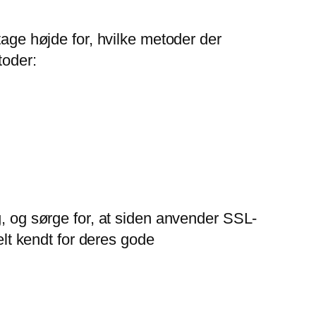
tage højde for, hvilke metoder der
toder:
g, og sørge for, at siden anvender SSL-
elt kendt for deres gode