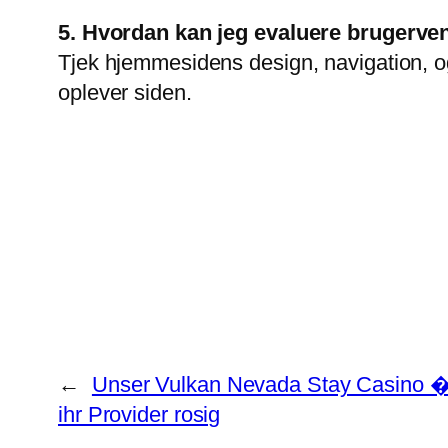
5. Hvordan kan jeg evaluere brugerven
Tjek hjemmesidens design, navigation, og
oplever siden.
←
Unser Vulkan Nevada Stay Casino 
ihr Provider rosig