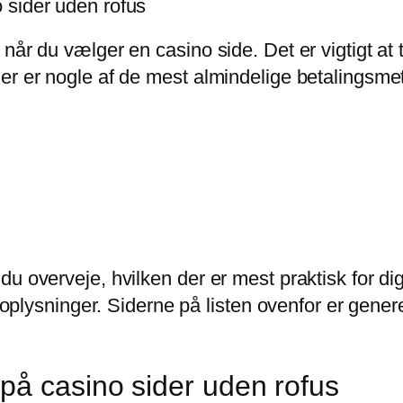
 sider uden rofus
når du vælger en casino side. Det er vigtigt at 
er er nogle af de mest almindelige betalingsme
u overveje, hvilken der er mest praktisk for di
e oplysninger. Siderne på listen ovenfor er gener
på casino sider uden rofus