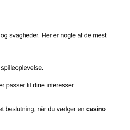
r og svagheder. Her er nogle af de mest
spilleoplevelse.
r passer til dine interesser.
ret beslutning, når du vælger en
casino