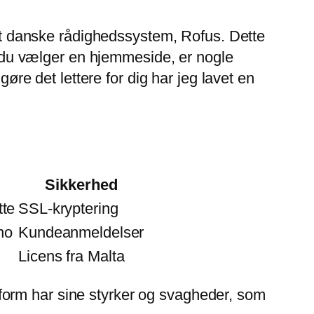
 det danske rådighedssystem, Rofus. Dette
år du vælger en hjemmeside, er nogle
gøre det lettere for dig har jeg lavet en
Sikkerhed
tte
SSL-kryptering
no
Kundeanmeldelser
Licens fra Malta
tform har sine styrker og svagheder, som