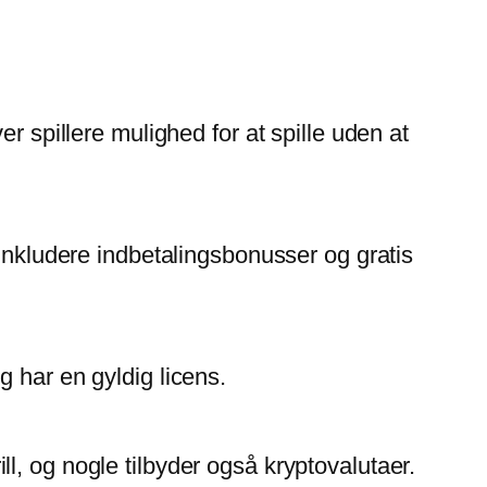
r spillere mulighed for at spille uden at
 inkludere indbetalingsbonusser og gratis
 har en gyldig licens.
l, og nogle tilbyder også kryptovalutaer.