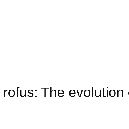
rofus: The evolution 