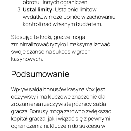
obrotu i innych ograniczeń.
Ustal limity:
Ustalenie limitów
wydatków może pomóc w zachowaniu
kontroli nad własnym budżetem.
Stosując te kroki, gracze mogą
zminimalizować ryzyko i maksymalizować
swoje szanse na sukces w grach
kasynowych.
Podsumowanie
Wpływ salda bonusów kasyna Vox jest
oczywisty i ma kluczowe znaczenie dla
zrozumienia rzeczywistej różnicy salda
gracza. Bonusy mogą zarówno zwiększać
kapitał gracza, jak i wiązać się z pewnymi
ograniczeniami. Kluczem do sukcesu w