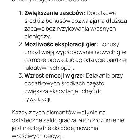
Zwiększenie zasobów:
Dodatkowe
środki z bonusów pozwalają na dłuższą
zabawę bez ryzykowania własnych
pieniędzy.
Możliwość eksploracji gier:
Bonusy
umożliwiają wypróbowanie nowych gier,
co może prowadzić do odkrycia bardziej
lukratywnych opcji.
Wzrost emocji w grze:
Działanie przy
dodatkowych środkach często
zwiększa ekscytację i chęć do
rywalizacji.
Każdy z tych elementów wpłynie na
ostateczne saldo gracza, a ich zrozumienie
jest niezbędne do podejmowania
właściwych decyzji.