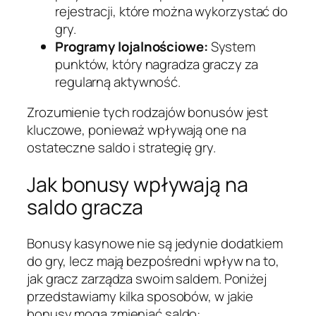
rejestracji, które można wykorzystać do
gry.
Programy lojalnościowe:
System
punktów, który nagradza graczy za
regularną aktywność.
Zrozumienie tych rodzajów bonusów jest
kluczowe, ponieważ wpływają one na
ostateczne saldo i strategię gry.
Jak bonusy wpływają na
saldo gracza
Bonusy kasynowe nie są jedynie dodatkiem
do gry, lecz mają bezpośredni wpływ na to,
jak gracz zarządza swoim saldem. Poniżej
przedstawiamy kilka sposobów, w jakie
bonusy mogą zmieniać saldo: