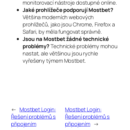
monitorovací nástroje dostupné online.
Jaké prohlížeče podporují Mostbet?
Většina moderních webových
prohlížečů, jako jsou Chrome, Firefox a
Safari, by měla fungovat správně.
Jsou na Mostbet žádné technické
problémy?
Technické problémy mohou
nastat, ale většinou jsou rychle
vyřešeny týmem Mostbet.
←
Mostbet Login:
Mostbet Login:
Řešení problémů s
Řešení problémů s
připojením
připojením
→