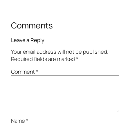
Comments
Leave a Reply
Your email address will not be published.
Required fields are marked
*
Comment
*
Name
*