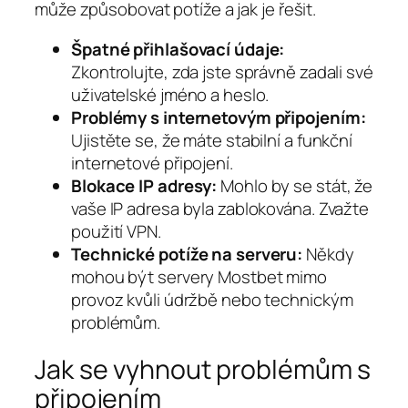
může způsobovat potíže a jak je řešit.
Špatné přihlašovací údaje:
Zkontrolujte, zda jste správně zadali své
uživatelské jméno a heslo.
Problémy s internetovým připojením:
Ujistěte se, že máte stabilní a funkční
internetové připojení.
Blokace IP adresy:
Mohlo by se stát, že
vaše IP adresa byla zablokována. Zvažte
použití VPN.
Technické potíže na serveru:
Někdy
mohou být servery Mostbet mimo
provoz kvůli údržbě nebo technickým
problémům.
Jak se vyhnout problémům s
připojením