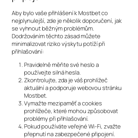
Aby bylo vaše přihlášení k Mostbet co
nejplynulejší, zde je několik doporučení, jak
se vyhnout běžným problémům.
Dodržováním těchto zásad můžete
minimalizovat riziko výskytu potíží při
přihlašování:
Pravidelně měňte své heslo a
používejte silná hesla.
Zkontrolujte, zda je váš prohlížeč
aktuální a podporuje webovou stránku
Mostbet.
Vymažte mezipaměť a cookies
prohlížeče, které mohou způsobovat
problémy při přihlašování.
Pokud používáte veřejné Wi-Fi, zvažte
přepnutí na zabezpečené připojení.