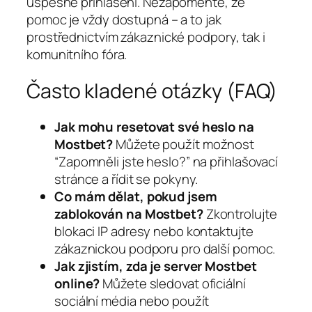
úspěšné přihlášení. Nezapomeňte, že
pomoc je vždy dostupná – a to jak
prostřednictvím zákaznické podpory, tak i
komunitního fóra.
Často kladené otázky (FAQ)
Jak mohu resetovat své heslo na
Mostbet?
Můžete použít možnost
“Zapomněli jste heslo?” na přihlašovací
stránce a řídit se pokyny.
Co mám dělat, pokud jsem
zablokován na Mostbet?
Zkontrolujte
blokaci IP adresy nebo kontaktujte
zákaznickou podporu pro další pomoc.
Jak zjistím, zda je server Mostbet
online?
Můžete sledovat oficiální
sociální média nebo použít