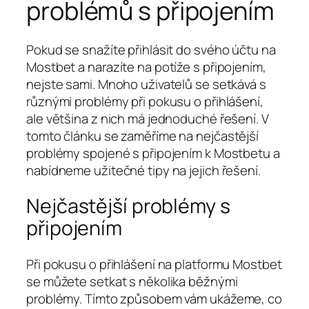
problémů s připojením
Pokud se snažíte přihlásit do svého účtu na
Mostbet a narazíte na potíže s připojením,
nejste sami. Mnoho uživatelů se setkává s
různými problémy při pokusu o přihlášení,
ale většina z nich má jednoduché řešení. V
tomto článku se zaměříme na nejčastější
problémy spojené s připojením k Mostbetu a
nabídneme užitečné tipy na jejich řešení.
Nejčastější problémy s
připojením
Při pokusu o přihlášení na platformu Mostbet
se můžete setkat s několika běžnými
problémy. Tímto způsobem vám ukážeme, co