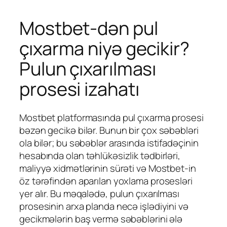
Mostbet-dən pul
çıxarma niyə gecikir?
Pulun çıxarılması
prosesi izahatı
Mostbet platformasında pul çıxarma prosesi
bəzən gecikə bilər. Bunun bir çox səbəbləri
ola bilər; bu səbəblər arasında istifadəçinin
hesabında olan təhlükəsizlik tədbirləri,
maliyyə xidmətlərinin sürəti və Mostbet-in
öz tərəfindən aparılan yoxlama prosesləri
yer alır. Bu məqalədə, pulun çıxarılması
prosesinin arxa planda necə işlədiyini və
gecikmələrin baş vermə səbəblərini ələ