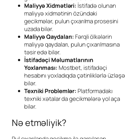
Maliyyə Xidmətləri:
İstifadə olunan
maliyyə xidmətinin özündəki
gecikmələr, pulun çıxarılma prosesini
uzada bilər.
Maliyyə Qaydaları:
Fərqli ölkələrin
maliyyə qaydaları, pulun çıxarılmasına
təsir edə bilər.
İstifadəçi Məlumatlarının
Yoxlanması:
Mostbet, istifadəçi
hesabını yoxladıqda çətinliklərlə üzləşə
bilər.
Texniki Problemlər:
Platformadakı
texniki xətalar da gecikmələrə yol aça
bilər.
Nə etməliyik?
Pul çıxarılanda gecikmə ilə qarşılaşan