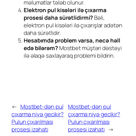
məlumatlar tələb olunur.
Elektron pul kisələri ilə çıxarma
prosesi daha sürətlidirmi?
Bəli,
elektron pul kisələri ilə çıxarışlar adətən
daha sürətlidir.
Hesabımda problem varsa, necə həll
edə bilərəm?
Mostbet müştəri dəstəyi
ilə əlaqə saxlayaraq problemi bildirin.
←
Mostbet-dən pul
Mostbet-dən pul
çıxarma niyə gecikir?
çıxarma niyə gecikir?
Pulun çıxarılması
Pulun çıxarılması
prosesi izahatı
prosesi izahatı
→