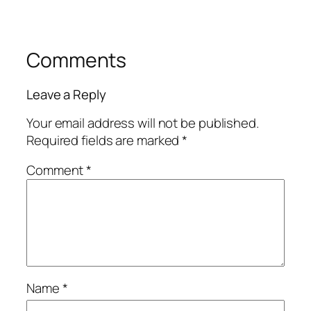
Comments
Leave a Reply
Your email address will not be published.
Required fields are marked
*
Comment
*
Name
*