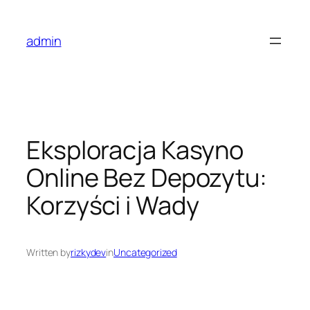
Skip
to
admin
content
Eksploracja Kasyno
Online Bez Depozytu:
Korzyści i Wady
Written by
rizkydev
in
Uncategorized