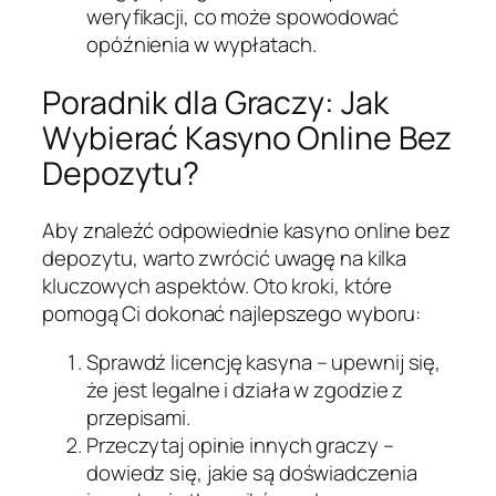
weryfikacji, co może spowodować
opóźnienia w wypłatach.
Poradnik dla Graczy: Jak
Wybierać Kasyno Online Bez
Depozytu?
Aby znaleźć odpowiednie kasyno online bez
depozytu, warto zwrócić uwagę na kilka
kluczowych aspektów. Oto kroki, które
pomogą Ci dokonać najlepszego wyboru:
Sprawdź licencję kasyna – upewnij się,
że jest legalne i działa w zgodzie z
przepisami.
Przeczytaj opinie innych graczy –
dowiedz się, jakie są doświadczenia