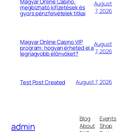
Magyar Online Casino:
August
megbízható kifizetések és
7, 2026
gyors pénzfelvételek titkai
Magyar Online Casino VIP
August
program: hogyan érheted el a
7, 2026
legnagyobb előnyöket?
August 7, 2026
Test Post Created
Blog
Events
admin
About
Shop