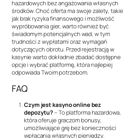
hazardowych bez angażowania własnych
środków. Choć oferta ma swoje zalety, takie
jak brak ryzyka finansowego i możliwość
wypróbowania gier, warto również być
świadomym potencjalnych wad, w tym
trudności z wypłatami oraz wymagań
dotyczących obrotu. Przed rejestracją w
kasynie warto dokładnie zbadać dostępne
opcje i wybrać platformę, która najlepiej
odpowiada Twoim potrzebom.
FAQ
Czym jest kasyno online bez
depozytu?
– To platforma hazardowa,
która oferuje graczom bonusy,
umożliwiające grę bez konieczności
wpłacania własnych pieniędzy.