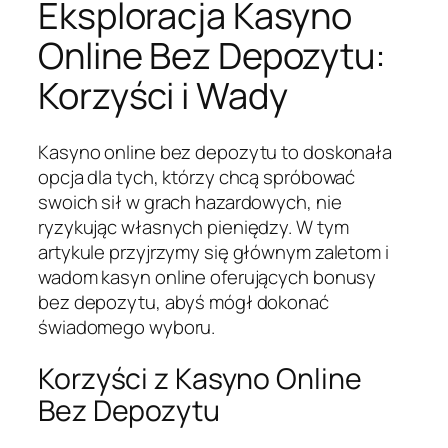
Eksploracja Kasyno
Online Bez Depozytu:
Korzyści i Wady
Kasyno online bez depozytu to doskonała
opcja dla tych, którzy chcą spróbować
swoich sił w grach hazardowych, nie
ryzykując własnych pieniędzy. W tym
artykule przyjrzymy się głównym zaletom i
wadom kasyn online oferujących bonusy
bez depozytu, abyś mógł dokonać
świadomego wyboru.
Korzyści z Kasyno Online
Bez Depozytu