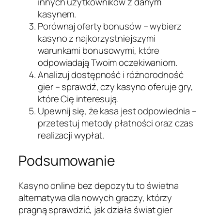
innych użytkowników z danym
kasynem.
Porównaj oferty bonusów – wybierz
kasyno z najkorzystniejszymi
warunkami bonusowymi, które
odpowiadają Twoim oczekiwaniom.
Analizuj dostępność i różnorodność
gier – sprawdź, czy kasyno oferuje gry,
które Cię interesują.
Upewnij się, że kasa jest odpowiednia –
przetestuj metody płatności oraz czas
realizacji wypłat.
Podsumowanie
Kasyno online bez depozytu to świetna
alternatywa dla nowych graczy, którzy
pragną sprawdzić, jak działa świat gier