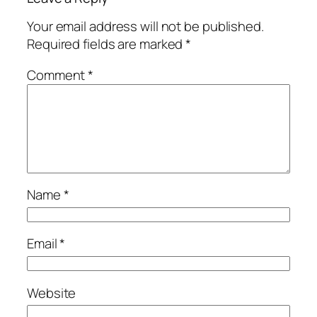
Your email address will not be published.
Required fields are marked
*
Comment
*
Name
*
Email
*
Website