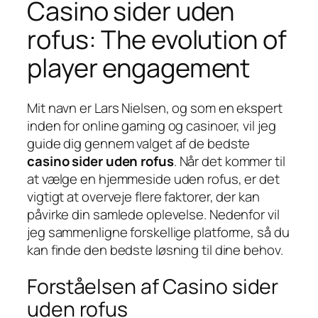
Casino sider uden
rofus: The evolution of
player engagement
Mit navn er Lars Nielsen, og som en ekspert
inden for online gaming og casinoer, vil jeg
guide dig gennem valget af de bedste
casino sider uden rofus
. Når det kommer til
at vælge en hjemmeside uden rofus, er det
vigtigt at overveje flere faktorer, der kan
påvirke din samlede oplevelse. Nedenfor vil
jeg sammenligne forskellige platforme, så du
kan finde den bedste løsning til dine behov.
Forståelsen af Casino sider
uden rofus