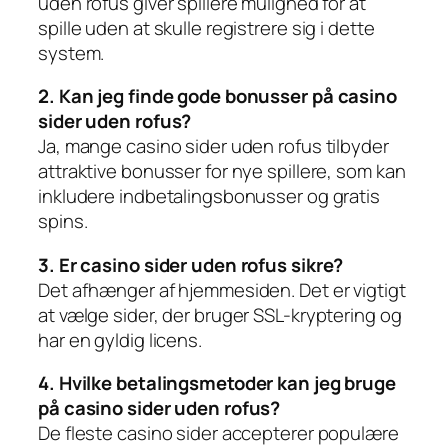
uden rofus giver spillere mulighed for at
spille uden at skulle registrere sig i dette
system.
2. Kan jeg finde gode bonusser på casino
sider uden rofus?
Ja, mange casino sider uden rofus tilbyder
attraktive bonusser for nye spillere, som kan
inkludere indbetalingsbonusser og gratis
spins.
3. Er casino sider uden rofus sikre?
Det afhænger af hjemmesiden. Det er vigtigt
at vælge sider, der bruger SSL-kryptering og
har en gyldig licens.
4. Hvilke betalingsmetoder kan jeg bruge
på casino sider uden rofus?
De fleste casino sider accepterer populære