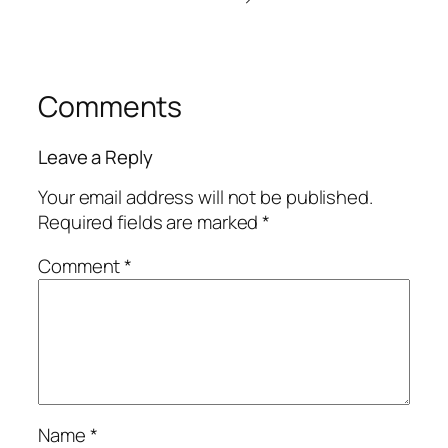
Comments
Leave a Reply
Your email address will not be published.
Required fields are marked
*
Comment
*
Name
*