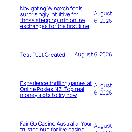
Navigating Winexch feels
August
surprisingly intuitive for
those stepping into online
6, 2026
exchanges for the first time
August 6, 2026
Test Post Created
Experience thrilling games at
August
Online Pokies NZ: Top real
6, 2026
money slots to try now
Fair Go Casino Australia: Your
August
trusted hub for live casino