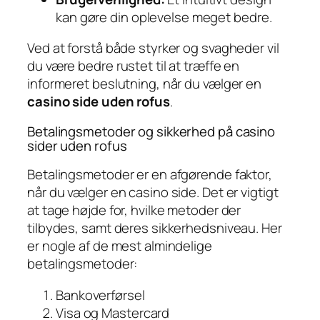
kan gøre din oplevelse meget bedre.
Ved at forstå både styrker og svagheder vil
du være bedre rustet til at træffe en
informeret beslutning, når du vælger en
casino side uden rofus
.
Betalingsmetoder og sikkerhed på casino
sider uden rofus
Betalingsmetoder er en afgørende faktor,
når du vælger en casino side. Det er vigtigt
at tage højde for, hvilke metoder der
tilbydes, samt deres sikkerhedsniveau. Her
er nogle af de mest almindelige
betalingsmetoder:
Bankoverførsel
Visa og Mastercard